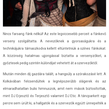
Nincs farsang fánk nélkül! Az este legviccesebb perceit a fánkevő
verseny szolgáltatta. A nevezőknek a gyorsaságukra és a
technikájukra támaszkodva kellett eltüntetniük a színes fánkokat.
A közönség hatalmas ujjongással biztatta a versenyzőket, a
győztesek pedig szintén különdíjat vehetett át a szervezőktől.
Miután minden díj gazdára talált, a hangsúly a szórakozásé lett. A
Kolkávában felcsendültek a legnépszerűbb slágerek és az
elmaradhatatlan bulis himnuszok, amit nem mások biztosítottak,
mint DJ Erjesztő és Terjesztő valamint DJ Etic. A táncparkett egy
percre sem ürült ki, a hallgatók és a szervezők együtt ünnepelték a