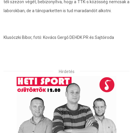
téli szezon végét, bebizonyítva, hogy a TTK-s közösség nemcsak a
laborokban, de a táncparketten is tud maradandót alkotni.
Klusóczki Bíbor, fotó: Kovács Gergő DEHDK PR és Sajtóiroda
Hirdetés