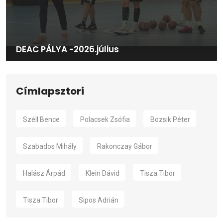
DEAC PÁLYA -2026.július
Címlapsztori
Széll Bence
Polacsek Zsófia
Bozsik Péter
Szabados Mihály
Rakonczay Gábor
Halász Árpád
Klein Dávid
Tisza Tibor
Tisza Tibor
Sipos Adrián