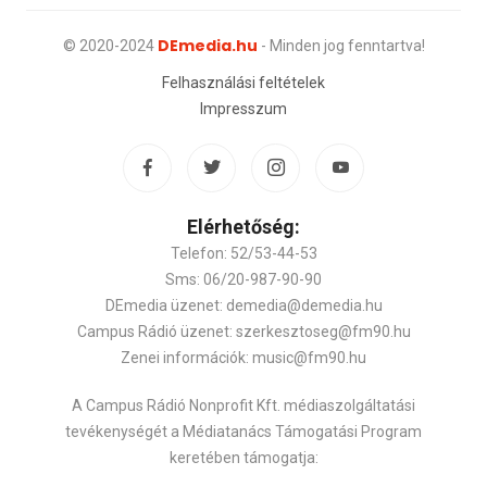
DEmedia.hu
© 2020-2024
- Minden jog fenntartva!
Felhasználási feltételek
Impresszum
Elérhetőség:
Telefon: 52/53-44-53
Sms: 06/20-987-90-90
DEmedia üzenet: demedia@demedia.hu
Campus Rádió üzenet: szerkesztoseg@fm90.hu
Zenei információk: music@fm90.hu
A Campus Rádió Nonprofit Kft. médiaszolgáltatási
tevékenységét a Médiatanács Támogatási Program
keretében támogatja: