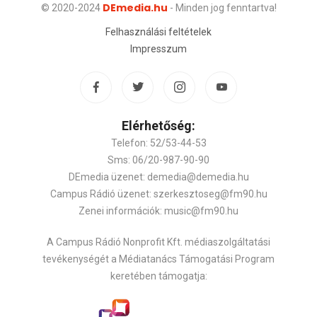
DEmedia.hu
© 2020-2024
- Minden jog fenntartva!
Felhasználási feltételek
Impresszum
Elérhetőség:
Telefon: 52/53-44-53
Sms: 06/20-987-90-90
DEmedia üzenet: demedia@demedia.hu
Campus Rádió üzenet: szerkesztoseg@fm90.hu
Zenei információk: music@fm90.hu
A Campus Rádió Nonprofit Kft. médiaszolgáltatási
tevékenységét a Médiatanács Támogatási Program
keretében támogatja: