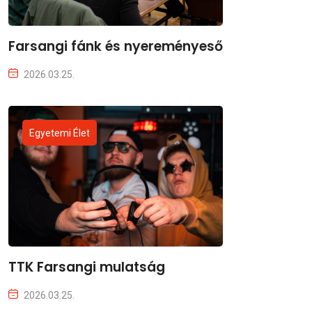
Farsangi fánk és nyereményeső
2026.03.25.
Egyetemi Élet
TTK Farsangi mulatság
2026.03.25.