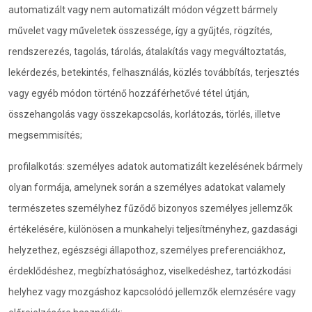
automatizált vagy nem automatizált módon végzett bármely
művelet vagy műveletek összessége, így a gyűjtés, rögzítés,
rendszerezés, tagolás, tárolás, átalakítás vagy megváltoztatás,
lekérdezés, betekintés, felhasználás, közlés továbbítás, terjesztés
vagy egyéb módon történő hozzáférhetővé tétel útján,
összehangolás vagy összekapcsolás, korlátozás, törlés, illetve
megsemmisítés;
profilalkotás: személyes adatok automatizált kezelésének bármely
olyan formája, amelynek során a személyes adatokat valamely
természetes személyhez fűződő bizonyos személyes jellemzők
értékelésére, különösen a munkahelyi teljesítményhez, gazdasági
helyzethez, egészségi állapothoz, személyes preferenciákhoz,
érdeklődéshez, megbízhatósághoz, viselkedéshez, tartózkodási
helyhez vagy mozgáshoz kapcsolódó jellemzők elemzésére vagy