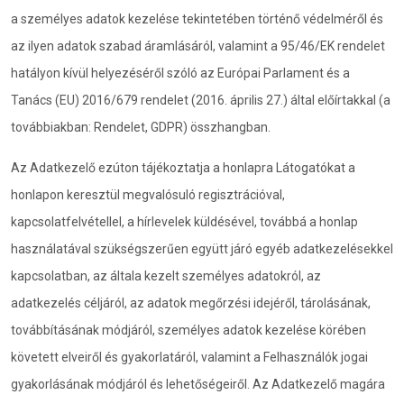
a személyes adatok kezelése tekintetében történő védelméről és
az ilyen adatok szabad áramlásáról, valamint a 95/46/EK rendelet
hatályon kívül helyezéséről szóló az Európai Parlament és a
Tanács (EU) 2016/679 rendelet (2016. április 27.) által előírtakkal (a
továbbiakban: Rendelet, GDPR) összhangban.
Az Adatkezelő ezúton tájékoztatja a honlapra Látogatókat a
honlapon keresztül megvalósuló regisztrációval,
kapcsolatfelvétellel, a hírlevelek küldésével, továbbá a honlap
használatával szükségszerűen együtt járó egyéb adatkezelésekkel
kapcsolatban, az általa kezelt személyes adatokról, az
adatkezelés céljáról, az adatok megőrzési idejéről, tárolásának,
továbbításának módjáról, személyes adatok kezelése körében
követett elveiről és gyakorlatáról, valamint a Felhasználók jogai
gyakorlásának módjáról és lehetőségeiről. Az Adatkezelő magára