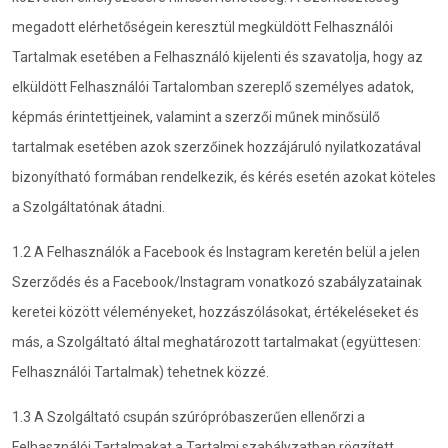
megadott elérhetőségein keresztül megküldött Felhasználói
Tartalmak esetében a Felhasználó kijelenti és szavatolja, hogy az
elküldött Felhasználói Tartalomban szereplő személyes adatok,
képmás érintettjeinek, valamint a szerzői műnek minősülő
tartalmak esetében azok szerzőinek hozzájáruló nyilatkozatával
bizonyítható formában rendelkezik, és kérés esetén azokat köteles
a Szolgáltatónak átadni.
1.2 A Felhasználók a Facebook és Instagram keretén belül a jelen
Szerződés és a Facebook/Instagram vonatkozó szabályzatainak
keretei között véleményeket, hozzászólásokat, értékeléseket és
más, a Szolgáltató által meghatározott tartalmakat (együttesen:
Felhasználói Tartalmak) tehetnek közzé.
1.3 A Szolgáltató csupán szúrópróbaszerűen ellenőrzi a
Felhasználói Tartalmakat a Tartalmi szabályzatban rögzített