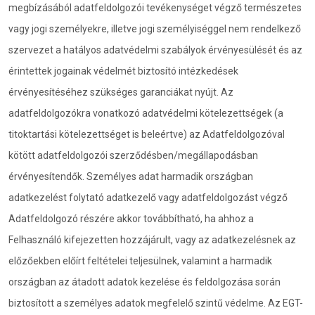
megbízásából adatfeldolgozói tevékenységet végző természetes
vagy jogi személyekre, illetve jogi személyiséggel nem rendelkező
szervezet a hatályos adatvédelmi szabályok érvényesülését és az
érintettek jogainak védelmét biztosító intézkedések
érvényesítéséhez szükséges garanciákat nyújt. Az
adatfeldolgozókra vonatkozó adatvédelmi kötelezettségek (a
titoktartási kötelezettséget is beleértve) az Adatfeldolgozóval
kötött adatfeldolgozói szerződésben/megállapodásban
érvényesítendők. Személyes adat harmadik országban
adatkezelést folytató adatkezelő vagy adatfeldolgozást végző
Adatfeldolgozó részére akkor továbbítható, ha ahhoz a
Felhasználó kifejezetten hozzájárult, vagy az adatkezelésnek az
előzőekben előírt feltételei teljesülnek, valamint a harmadik
országban az átadott adatok kezelése és feldolgozása során
biztosított a személyes adatok megfelelő szintű védelme. Az EGT-