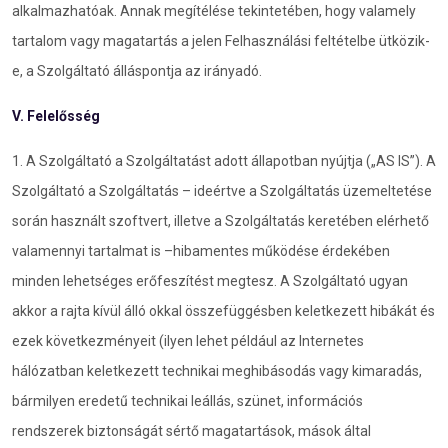
alkalmazhatóak. Annak megítélése tekintetében, hogy valamely
tartalom vagy magatartás a jelen Felhasználási feltételbe ütközik-
e, a Szolgáltató álláspontja az irányadó.
V. Felelősség
1. A Szolgáltató a Szolgáltatást adott állapotban nyújtja („AS IS”). A
Szolgáltató a Szolgáltatás – ideértve a Szolgáltatás üzemeltetése
során használt szoftvert, illetve a Szolgáltatás keretében elérhető
valamennyi tartalmat is –hibamentes működése érdekében
minden lehetséges erőfeszítést megtesz. A Szolgáltató ugyan
akkor a rajta kívül álló okkal összefüggésben keletkezett hibákát és
ezek következményeit (ilyen lehet például az Internetes
hálózatban keletkezett technikai meghibásodás vagy kimaradás,
bármilyen eredetű technikai leállás, szünet, információs
rendszerek biztonságát sértő magatartások, mások által