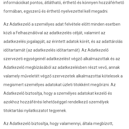
információkat pontos, átlátható, érthető és könnyen hozzáférhető
formában, egyszerű és érthető nyelvezettel kell megadni.
Az Adatkezelő a személyes adat felvétele előtt minden esetben
közli a Felhasználóval az adatkezelés célját, valamint az
adatkezelés jogalapját, az érintett adatok körét, és az adattárolás
időtartamát (az adatkezelés időtartamát). Az Adatkezelő
szervezeti egységeinél adatkezelést végző alkalmazottak és az
Adatkezelő megbízásából az adatkezelésben részt vevő, annak
valamely műveletét végző szervezetek alkalmazottai kötelesek a
megismert személyes adatokat üzleti titokként megőrizni. Az
Adatkezelő biztosítja, hogy a személyes adatokat kezelő és
azokhoz hozzáférési lehetőséggel rendelkező személyek
titoktartási nyilatkozatot tegyenek.
Az Adatkezelő biztosítja, hogy valamennyi, általa megbízott,