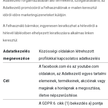
Adatkezelő forgalmazásában álló termékeiről, szolgáltatásairól, az
Adatkezelő promócióiról a Felhasználónak e-mailen keresztül
időről-időre marketingüzeneteket küldjön.
A Felhasználó bármikor, ingyenesen leiratkozhat a hírlevélről a
hírlevél láblécében elhelyezett leiratkozásra alkalmas linken
keresztül.
Adatatkezelés
Közösségi oldalakon létrehozott
megnevezése
profilokkal kapcsolatos adatkezelés
A facebook.com és az youtube.com
oldalakon, az Adatkezelő egyes tartalmi
Cél
elemeinek, termékeinek, akcióinak vagy
magának a honlapnak a megosztása,
illetve népszerűsítése.
A GDPR 6. cikk (1) bekezdés a) pontja