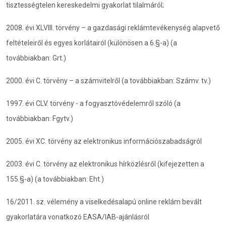
tisztességtelen kereskedelmi gyakorlat tilalmáról;
2008. évi XLVIII. törvény – a gazdasági reklámtevékenység alapvető
feltételeiről és egyes korlátairól (különösen a 6.§-a) (a
továbbiakban: Grt.)
2000. évi C. törvény – a számvitelről (a továbbiakban: Számv. tv.)
1997. évi CLV. törvény - a fogyasztóvédelemről szóló (a
továbbiakban: Fgytv.)
2005. évi XC. törvény az elektronikus információszabadságról
2003. évi C. törvény az elektronikus hírközlésről (kifejezetten a
155.§-a) (a továbbiakban: Eht.)
16/2011. sz. vélemény a viselkedésalapú online reklám bevált
gyakorlatára vonatkozó EASA/IAB-ajánlásról