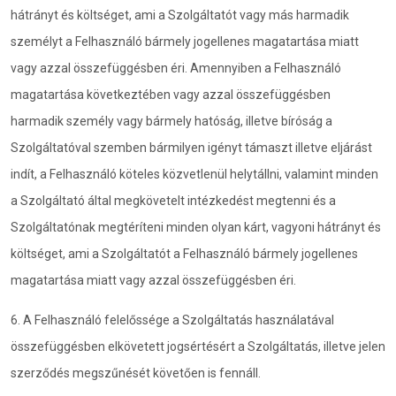
hátrányt és költséget, ami a Szolgáltatót vagy más harmadik
személyt a Felhasználó bármely jogellenes magatartása miatt
vagy azzal összefüggésben éri. Amennyiben a Felhasználó
magatartása következtében vagy azzal összefüggésben
harmadik személy vagy bármely hatóság, illetve bíróság a
Szolgáltatóval szemben bármilyen igényt támaszt illetve eljárást
indít, a Felhasználó köteles közvetlenül helytállni, valamint minden
a Szolgáltató által megkövetelt intézkedést megtenni és a
Szolgáltatónak megtéríteni minden olyan kárt, vagyoni hátrányt és
költséget, ami a Szolgáltatót a Felhasználó bármely jogellenes
magatartása miatt vagy azzal összefüggésben éri.
6. A Felhasználó felelőssége a Szolgáltatás használatával
összefüggésben elkövetett jogsértésért a Szolgáltatás, illetve jelen
szerződés megszűnését követően is fennáll.