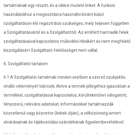
tartalmának egy részét, és a cikkre mutató linket. A funkció
használatához a megosztásra használni kívánt külső
szolgáltatáson élő regisztráció szükséges, mely teljesen független
a Szolgáltatásoktól és a Szolgáltatótól. Az említett harmadik felek
szolgáltatásaival kapcsolatos működési hibákért és nem megfelelő
kiszolgálásért Szolgáltató felelősséget nem vállal.
6. Szolgáltatói tartalom
6.1 A Szolgáltatói tartalmak minden esetben a szerző szubjektív,
önálló véleményét tükrözik, illetve a termék jellegéhez igazodóan a
termékkel, szolgáltatással kapcsolatos, körültekintően válogatott,
tényszerű, releváns adatokat, információkat tartalmazzák
közvetlenül vagy közvetve (linkek útján), a célközönség ismert
elvárásainak és tájékozódási szándékának figyelembevételével.