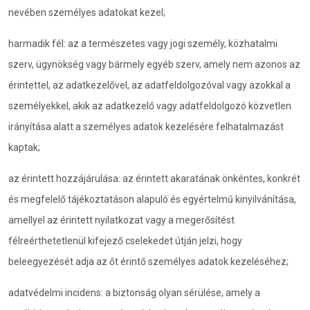
nevében személyes adatokat kezel;
harmadik fél: az a természetes vagy jogi személy, közhatalmi
szerv, ügynökség vagy bármely egyéb szerv, amely nem azonos az
érintettel, az adatkezelővel, az adatfeldolgozóval vagy azokkal a
személyekkel, akik az adatkezelő vagy adatfeldolgozó közvetlen
irányítása alatt a személyes adatok kezelésére felhatalmazást
kaptak;
az érintett hozzájárulása: az érintett akaratának önkéntes, konkrét
és megfelelő tájékoztatáson alapuló és egyértelmű kinyilvánítása,
amellyel az érintett nyilatkozat vagy a megerősítést
félreérthetetlenül kifejező cselekedet útján jelzi, hogy
beleegyezését adja az őt érintő személyes adatok kezeléséhez;
adatvédelmi incidens: a biztonság olyan sérülése, amely a