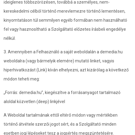
ideiglenes többszörözésen, továbbá a személyes, nem-
kereskedelmi célból történő merevlemezre történő lementésen,
kinyomtatáson túl semmilyen egyéb formában nem használható
fel vagy hasznosítható a Szolgáltató előzetes írásbeli engedélye
nélkül.
3. Amennyiben a Felhasználó a saját weboldalán a demedia.hu
weboldalra (vagy bármelyik elemére) mutató linket, vagyis
hiperhivatkozást (Link) kíván elhelyezni, azt kizárólag a következő
módon teheti meg:
„Forrás: demedia.hu”, kiegészítve a forrásanyagot tartalmazó
aloldal közvetlen (deep) linkjével
A Weboldal tartalmának ettől eltérő módon vagy mértékben
történő átvétele szerzői jogot sért, és a Szolgáltató minden
esetben jogi lépéseket tesz a jogsértés megszüntetésére.