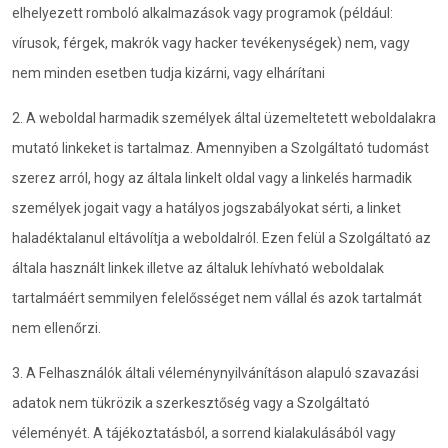
elhelyezett romboló alkalmazások vagy programok (például:
vírusok, férgek, makrók vagy hacker tevékenységek) nem, vagy
nem minden esetben tudja kizárni, vagy elhárítani
2. A weboldal harmadik személyek által üzemeltetett weboldalakra
mutató linkeket is tartalmaz. Amennyiben a Szolgáltató tudomást
szerez arról, hogy az általa linkelt oldal vagy a linkelés harmadik
személyek jogait vagy a hatályos jogszabályokat sérti, a linket
haladéktalanul eltávolítja a weboldalról. Ezen felül a Szolgáltató az
általa használt linkek illetve az általuk lehívható weboldalak
tartalmáért semmilyen felelősséget nem vállal és azok tartalmát
nem ellenőrzi.
3. A Felhasználók általi véleménynyilvánításon alapuló szavazási
adatok nem tükrözik a szerkesztőség vagy a Szolgáltató
véleményét. A tájékoztatásból, a sorrend kialakulásából vagy