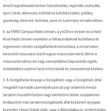
lehető legszélesebb körben felsőoktatási, regionális, kulturális,
sport, hírek, debreceni, belföldi és külföldi közélet, politika,
gazdaság, életmód, technika, zene és tudomány témakörökben.
b. az FM90 Campus Rádió stream, a yoUDrive stream és a Hard
Rock Radio stream esetében a felhasználóknak korlátlanul és
ingyenesen stream szolgáltatások biztosítása, a streameken
keresztül műsorukra tűzött egyes műsorszámokról, illetve a
műsorszámokhoz és/vagy szereplőikhez kapcsolódó egyéb,
érdeklődésre számot tartó információk és zeneszámok közlése.
2. A Szolgáltatás lényege a Szolgáltató vagy a Szolgáltató által
megjelölt harmadik személyek szerzői jogi védelmét élvező
tartalom hozzáférhetővé vagy elérhetővé tétele; szubjektíven
kiválasztott más tartalomszolgáltatók által közzétett anyagok
közvetlen (deep) linkek útján, vagy a Weboldalba ún. embed kódos