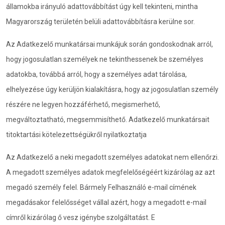
államokba irányuló adattovábbítást úgy kell tekinteni, mintha
Magyarország területén belüli adattovábbításra kerülne sor.
Az Adatkezelő munkatársai munkájuk során gondoskodnak arról,
hogy jogosulatlan személyek ne tekinthessenek be személyes
adatokba, továbbá arról, hogy a személyes adat tárolása,
elhelyezése úgy kerüljön kialakításra, hogy az jogosulatlan személy
részére ne legyen hozzáférhető, megismerhető,
megváltoztatható, megsemmisíthető. Adatkezelő munkatársait
titoktartási kötelezettségükről nyilatkoztatja
Az Adatkezelő a neki megadott személyes adatokat nem ellenőrzi.
A megadott személyes adatok megfelelőségéért kizárólag az azt
megadó személy felel. Bármely Felhasználó e-mail címének
megadásakor felelősséget vállal azért, hogy a megadott e-mail
címről kizárólag ő vesz igénybe szolgáltatást. E