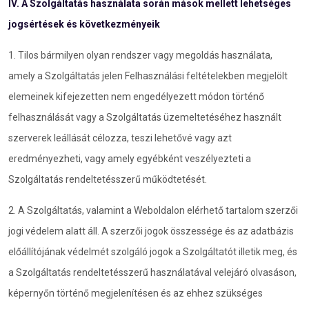
IV. A Szolgáltatás használata során mások mellett lehetséges
jogsértések és következményeik
1. Tilos bármilyen olyan rendszer vagy megoldás használata,
amely a Szolgáltatás jelen Felhasználási feltételekben megjelölt
elemeinek kifejezetten nem engedélyezett módon történő
felhasználását vagy a Szolgáltatás üzemeltetéséhez használt
szerverek leállását célozza, teszi lehetővé vagy azt
eredményezheti, vagy amely egyébként veszélyezteti a
Szolgáltatás rendeltetésszerű működtetését.
2. A Szolgáltatás, valamint a Weboldalon elérhető tartalom szerzői
jogi védelem alatt áll. A szerzői jogok összessége és az adatbázis
előállítójának védelmét szolgáló jogok a Szolgáltatót illetik meg, és
a Szolgáltatás rendeltetésszerű használatával velejáró olvasáson,
képernyőn történő megjelenítésen és az ehhez szükséges