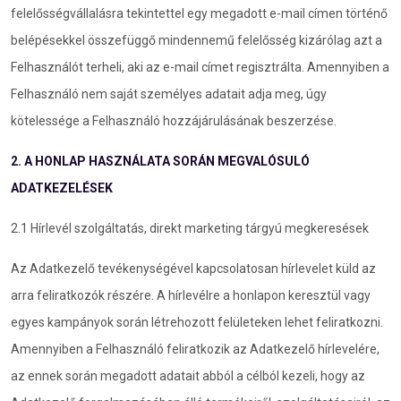
felelősségvállalásra tekintettel egy megadott e-mail címen történő
belépésekkel összefüggő mindennemű felelősség kizárólag azt a
Felhasználót terheli, aki az e-mail címet regisztrálta. Amennyiben a
Felhasználó nem saját személyes adatait adja meg, úgy
kötelessége a Felhasználó hozzájárulásának beszerzése.
2. A HONLAP HASZNÁLATA SORÁN MEGVALÓSULÓ
ADATKEZELÉSEK
2.1 Hírlevél szolgáltatás, direkt marketing tárgyú megkeresések
Az Adatkezelő tevékenységével kapcsolatosan hírlevelet küld az
arra feliratkozók részére. A hírlevélre a honlapon keresztül vagy
egyes kampányok során létrehozott felületeken lehet feliratkozni.
Amennyiben a Felhasználó feliratkozik az Adatkezelő hírlevelére,
az ennek során megadott adatait abból a célból kezeli, hogy az