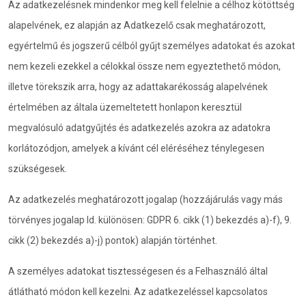
Az adatkezelésnek mindenkor meg kell felelnie a célhoz kötöttség
alapelvének, ez alapján az Adatkezelő csak meghatározott,
egyértelmű és jogszerű célból gyűjt személyes adatokat és azokat
nem kezeli ezekkel a célokkal össze nem egyeztethető módon,
illetve törekszik arra, hogy az adattakarékosság alapelvének
értelmében az általa üzemeltetett honlapon keresztül
megvalósuló adatgyűjtés és adatkezelés azokra az adatokra
korlátozódjon, amelyek a kívánt cél eléréséhez ténylegesen
szükségesek.
Az adatkezelés meghatározott jogalap (hozzájárulás vagy más
törvényes jogalap ld. különösen: GDPR 6. cikk (1) bekezdés a)-f), 9.
cikk (2) bekezdés a)-j) pontok) alapján történhet.
A személyes adatokat tisztességesen és a Felhasználó által
átlátható módon kell kezelni. Az adatkezeléssel kapcsolatos