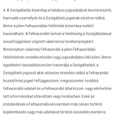
4. A Szolgáltatás kizárólag a hatályos jogszabályok keretei között,
harmadik személyek és a Szolgáltató jogainak sérelme nélkül,
illetve a jelen Felhasználási feltételek betartása mellett
használható. A Felhasználót terheli a felelősség a Szolgáltatással
összefüggésben végzett valamennyi tevékenységéért.
Amennyiben valamely Felhasználó a jelen Felhasználási
feltételeinek rendelkezéseibe vagy jogszabályba ütközően, illetve
egyébként visszaélésszerűen használja a Szolgáltatást, a
Szolgáltató jogosult akár előzetes értesítés nélkül a Felhasználó
hozzáférési jogait felfüggeszteni, megszüntetni, továbbá
felhasználói adatait és a Felhasználó által közzé- vagy elérhetővé
tett információkat eltávolítani vagy módosítani. Ezek az
intézkedések a Felhasználóval szemben más néven történő
bejelentkezés vagy más adataival történő visszaélés esetén is