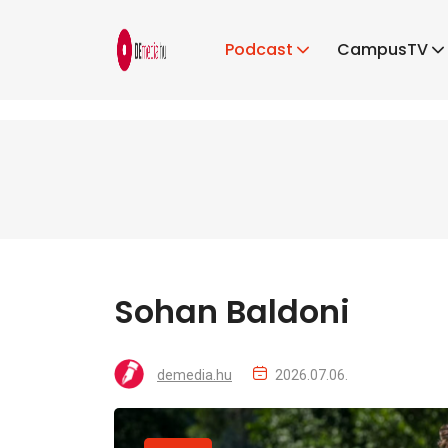
Podcast
CampusTV
Sohan Baldoni
demedia.hu
2026.07.06.