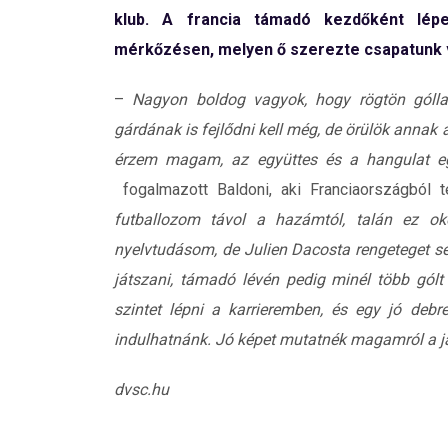
klub. A francia támadó kezdőként lépet
mérkőzésen, melyen ő szerezte csapatunk v
–
Nagyon boldog vagyok, hogy rögtön góll
gárdának is fejlődni kell még, de örülök annak a
érzem magam, az együttes és a hangulat egy
fogalmazott Baldoni, aki Franciaországból 
futballozom távol a hazámtól, talán ez ok
nyelvtudásom, de Julien Dacosta rengeteget seg
játszani, támadó lévén pedig minél több gólt 
szintet lépni a karrieremben, és egy jó deb
indulhatnánk. Jó képet mutatnék magamról a j
dvsc.hu