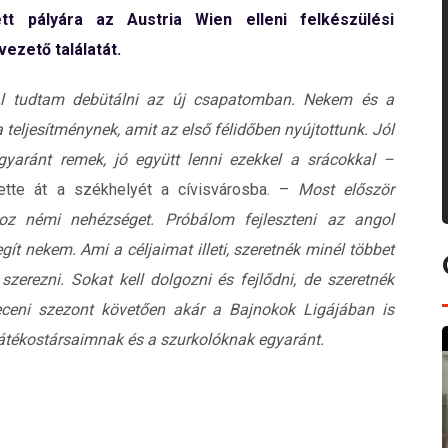
t pályára az Austria Wien elleni felkészülési
ezető találatát.
al tudtam debütálni az új csapatomban. Nekem és a
 teljesítménynek, amit az első félidőben nyújtottunk. Jól
aránt remek, jó együtt lenni ezekkel a srácokkal –
tette át a székhelyét a cívisvárosba. –
Most először
oz némi nehézséget. Próbálom fejleszteni az angol
ít nekem. Ami a céljaimat illeti, szeretnék minél többet
szerezni. Sokat kell dolgozni és fejlődni, de szeretnék
receni szezont követően akár a Bajnokok Ligájában is
átékostársaimnak és a szurkolóknak egyaránt.