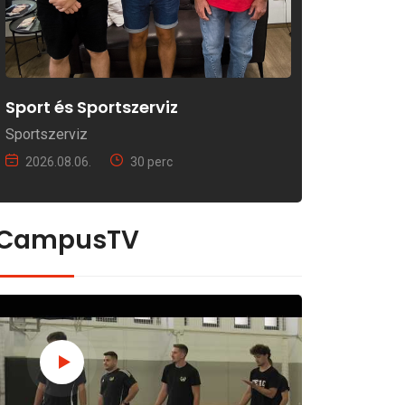
Sport és Sportszerviz
Sportszerviz
2026.08.06.
30 perc
CampusTV