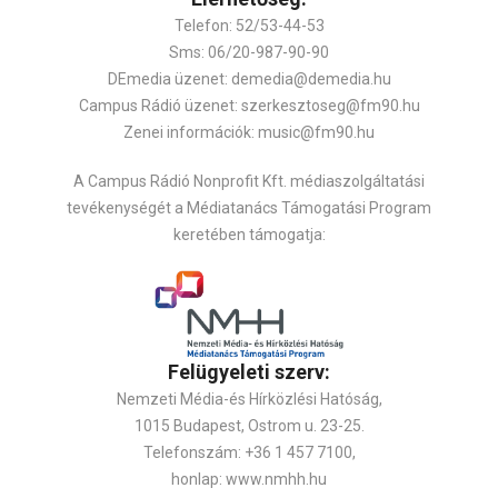
Telefon: 52/53-44-53
Sms: 06/20-987-90-90
DEmedia üzenet: demedia@demedia.hu
Campus Rádió üzenet: szerkesztoseg@fm90.hu
Zenei információk: music@fm90.hu
A Campus Rádió Nonprofit Kft. médiaszolgáltatási
tevékenységét a Médiatanács Támogatási Program
keretében támogatja:
Felügyeleti szerv:
Nemzeti Média-és Hírközlési Hatóság,
1015 Budapest, Ostrom u. 23-25.
Telefonszám: +36 1 457 7100,
honlap: www.nmhh.hu