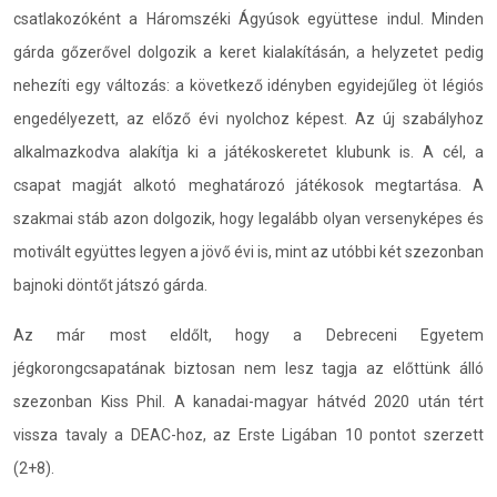
csatlakozóként a Háromszéki Ágyúsok együttese indul. Minden
gárda gőzerővel dolgozik a keret kialakításán, a helyzetet pedig
nehezíti egy változás: a következő idényben egyidejűleg öt légiós
engedélyezett, az előző évi nyolchoz képest. Az új szabályhoz
alkalmazkodva alakítja ki a játékoskeretet klubunk is. A cél, a
csapat magját alkotó meghatározó játékosok megtartása. A
szakmai stáb azon dolgozik, hogy legalább olyan versenyképes és
motivált együttes legyen a jövő évi is, mint az utóbbi két szezonban
bajnoki döntőt játszó gárda.
Az már most eldőlt, hogy a Debreceni Egyetem
jégkorongcsapatának biztosan nem lesz tagja az előttünk álló
szezonban Kiss Phil. A kanadai-magyar hátvéd 2020 után tért
vissza tavaly a DEAC-hoz, az Erste Ligában 10 pontot szerzett
(2+8).