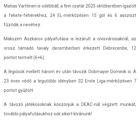
Matias Varttinen is odébbáll, a finn csatár 2025 októberében igazolt
a fekete-fehérekhez, 24 EL-mérkőzésen 15 gól és 6 assziszt
fűződik a nevéhez.
Makszim Aszkarov pályafutása is lezárult a cívisvárosiaknál, az
orosz támadó tavaly decemberben érkezett Debrecenbe, 12
pontot termelt (6+6).
A légiósok mellett három év után távozik Dobmayer Dominik is. A
23 éves védő a legutóbbi idényben 32 Erste Liga-mérkőzésen 7
pontot gyűjtött.
A távozó játékosoknak köszönjük a DEAC-nál végzett munkát,
további pályafutásukhoz sok sikert kívánunk!