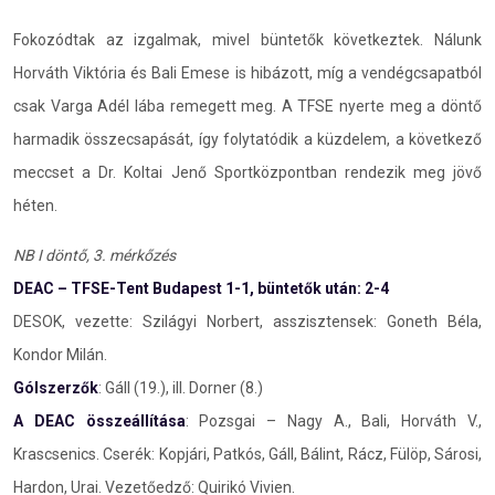
Fokozódtak az izgalmak, mivel büntetők következtek. Nálunk
Horváth Viktória és Bali Emese is hibázott, míg a vendégcsapatból
csak Varga Adél lába remegett meg. A TFSE nyerte meg a döntő
harmadik összecsapását, így folytatódik a küzdelem, a következő
meccset a Dr. Koltai Jenő Sportközpontban rendezik meg jövő
héten.
NB I döntő, 3. mérkőzés
DEAC – TFSE-Tent Budapest 1-1, büntetők után: 2-4
DESOK, vezette: Szilágyi Norbert, asszisztensek: Goneth Béla,
Kondor Milán.
Gólszerzők
: Gáll (19.), ill. Dorner (8.)
A DEAC összeállítása
: Pozsgai – Nagy A., Bali, Horváth V.,
Krascsenics. Cserék: Kopjári, Patkós, Gáll, Bálint, Rácz, Fülöp, Sárosi,
Hardon, Urai. Vezetőedző: Quirikó Vivien.