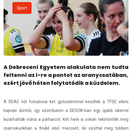
Sport
A Debreceni Egyetem alakulata nem tudta
feltenni az i-re a pontot az aranycsatában,
ezért jövő héten folytatódik a küzdelem.
A DEAC női futsalosai két győzelemmel kezdték a TFSE elleni
bajnoki döntőt, így szombaton a DESOK-ban egy újabb sikerrel
lezárhatták volna a párharcot. Két hete is sokan tekintették meg
csarnokunkban a finálé első meccsét, de ezúttal még többen