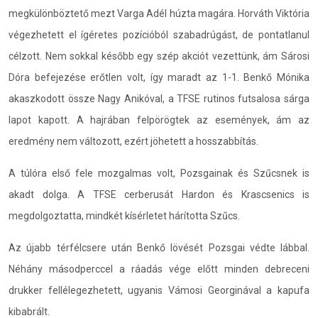
megkülönböztető mezt Varga Adél húzta magára. Horváth Viktória
végezhetett el ígéretes pozícióból szabadrúgást, de pontatlanul
célzott. Nem sokkal később egy szép akciót vezettünk, ám Sárosi
Dóra befejezése erőtlen volt, így maradt az 1-1. Benkő Mónika
akaszkodott össze Nagy Anikóval, a TFSE rutinos futsalosa sárga
lapot kapott. A hajrában felpörögtek az események, ám az
eredmény nem változott, ezért jöhetett a hosszabbítás.
A túlóra első fele mozgalmas volt, Pozsgainak és Szűcsnek is
akadt dolga. A TFSE cerberusát Hardon és Krascsenics is
megdolgoztatta, mindkét kísérletet hárította Szűcs.
Az újabb térfélcsere után Benkő lövését Pozsgai védte lábbal.
Néhány másodperccel a ráadás vége előtt minden debreceni
drukker fellélegezhetett, ugyanis Vámosi Georginával a kapufa
kibabrált.