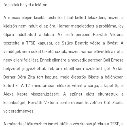
foglaltak helyet a lelátón.
A meccs elején kisebb technika hibát kellett leküzdeni, hiszen a
kijelzőn nem indult el az óra. Hamar megoldódott a probléma, így
útjára indulhatott a labda. Az első percben Horváth Viktória
tesztelte a TFSE kapusát, de Szűcs Beatrix védte a lövést. A
vendégek nem sokat teketóriáztak, hiszen hamar elővették az öt a
négy elleni felállást. Ennek ellenére a negyedik percben Bali Emese
helyzetét jegyezhettük fel, ám ebből sem született gól. Aztán
Dorner Dóra Zita tört kapura, majd életerős lökete a hálónkban
kötött ki. A 12. minutumban először villant a sárga, a lapot Spiel
Alexa kapta visszahúzásért. A szünet előtt eltüntettük a
különbséget, Horváth Viktória centerezését követően Gáll Zsófia
volt eredményes.
A második játékrészben ismét átállt a vészkapus játékra a TFSE, a