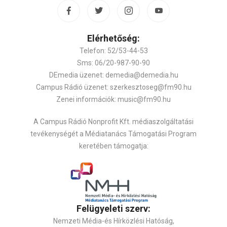
Elérhetőség:
Telefon: 52/53-44-53
Sms: 06/20-987-90-90
DEmedia üzenet: demedia@demedia.hu
Campus Rádió üzenet: szerkesztoseg@fm90.hu
Zenei információk: music@fm90.hu
A Campus Rádió Nonprofit Kft. médiaszolgáltatási
tevékenységét a Médiatanács Támogatási Program
keretében támogatja:
Felügyeleti szerv:
Nemzeti Média-és Hírközlési Hatóság,