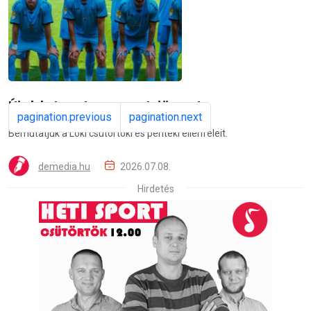
deac.hu
2026.07.08.
Újabb tesztmeccsek jönnek
pagination.previous
pagination.next
Bemutatjuk a Loki csütörtöki és pénteki ellenfeleit.
demedia.hu
2026.07.08.
Hirdetés