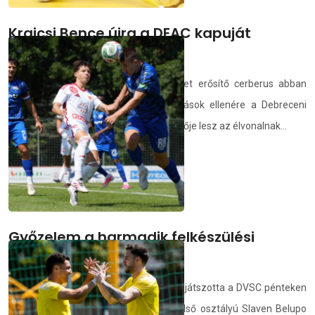
Krajcsi Bence újra a DEAC kapuját
őrizheti
Az előző három évben a Kecskemétet erősítő cerberus abban
bízik, hogy a keretben történt változások ellenére a Debreceni
Egyetem alakulata ismét fontos tényezője lesz az élvonalnak...
deac.hu
2026.07.10.
Győzelem a harmadik felkészülési
mérkőzésen
Harmadik felkészülési mérkőzését is lejátszotta a DVSC pénteken
az ausztriai edzőtáborban. A horvát első osztályú Slaven Belupo