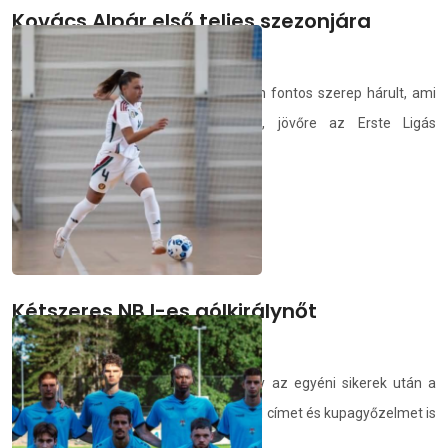
Kovács Alpár első teljes szezonjára
készül a felnőtteknél
Az ifjú hokisra tavaly az utánpótlásban fontos szerep hárult, ami
jelentős önbizalmat adott számára, jövőre az Erste Ligás
csapatban is stabil taggá válna.
deac.hu
2026.07.08.
Kétszeres NB I-es gólkirálynőt
szerződtettünk
Pintér Petra abban reménykedik, hogy az egyéni sikerek után a
Debreceni Egyetem alakulatával bajnoki címet és kupagyőzelmet is
ünnepelhet.