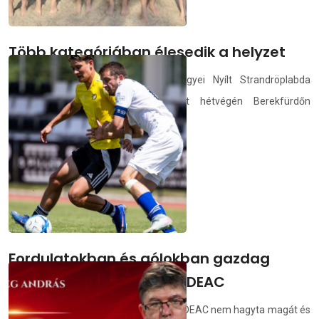
Több kategóriában élesedik a helyzet
A Tikkadt Szöcske Hajdú-Bihar Megyei Nyílt Strandröplabda
Bajnokság idei harmadik fordulóját hétvégén Berekfürdőn
rendezték.
demedia.hu
2026.07.13.
Fordulatokban és gólokban gazdag
edzőmeccset játszott a DEAC
Hiába vezetett 3-0-ra a Békéscsaba, a DEAC nem hagyta magát és