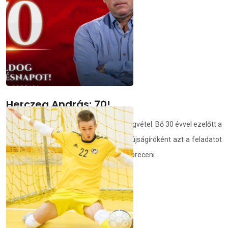
végül 6-5-re húzta be a találkozót.
deac.hu
2026.07.11.
Herczeg András: 70!
Engedtessék meg némi személyes hangvétel. Bő 30 évvel ezelőtt a
Hajdú-bihari Napló sportrovatában ifjú újságíróként azt a feladatot
kaptuk, készítsünk interjút egy fiatal debreceni...
demedia.hu
2026.07.11.