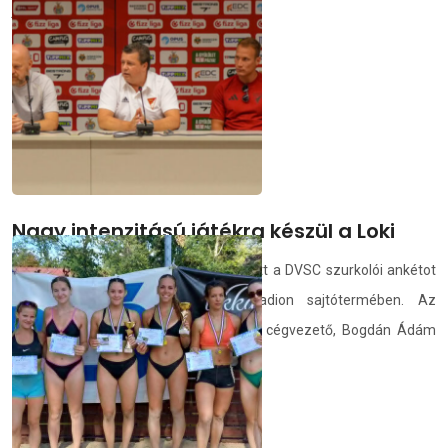
jövő május 23-án rendezik.
deac.hu
2026.07.14.
Nagy intenzitású játékra készül a Loki
A nagy sikerű Szezonnyitó Fieszta előtt a DVSC szurkolói ankétot
rendezett hétfőn a Nagyerdei Stadion sajtótermében. Az
eseményen részt vett Makray Balázs cégvezető, Bogdán Ádám
sp...
demedia.hu
2026.07.13.