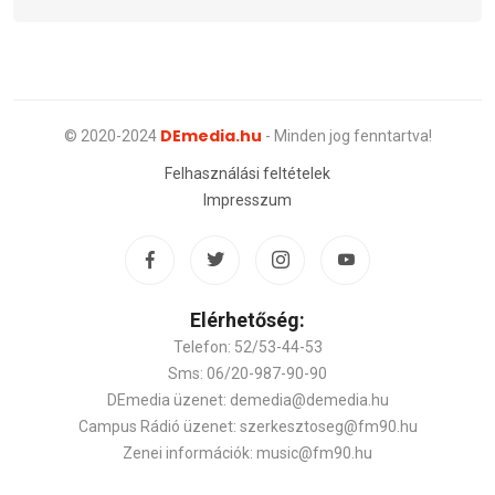
DEmedia.hu
© 2020-2024
- Minden jog fenntartva!
Felhasználási feltételek
Impresszum
Elérhetőség:
Telefon: 52/53-44-53
Sms: 06/20-987-90-90
DEmedia üzenet: demedia@demedia.hu
Campus Rádió üzenet: szerkesztoseg@fm90.hu
Zenei információk: music@fm90.hu