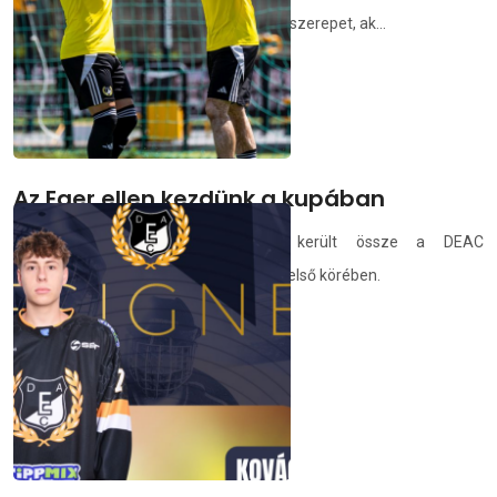
elleni találkozón leginkább azok kaptak szerepet, ak...
demedia.hu
2026.07.10.
Az Eger ellen kezdünk a kupában
Egy szintén NB III-as gárdával került össze a DEAC
labdarúgócsapata a MOL Magyar Kupa első körében.
deac.hu
2026.07.09.