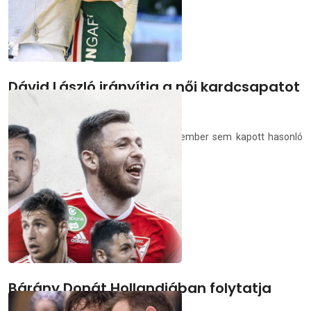
Dávid László irányítja a női kardcsapatot
a vb-n
Eddig Debrecenben egyetlen vívószakember sem kapott hasonló
felkérést.
deac.hu
2026.07.16.
Bárány Donát Hollandiában folytatja