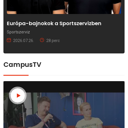
Európa-bajnokok a Sportszervizben
Sportszerviz
2026.07.26.
28 perc
CampusTV