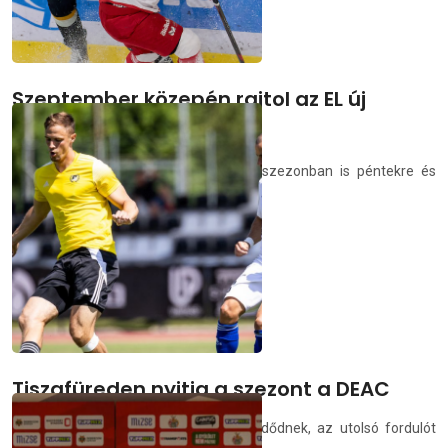
Szeptember közepén rajtol az EL új
szezonja
A játéknapok többsége a következő szezonban is péntekre és
vasárnapra esik majd.
deac.hu
2026.07.15.
Tiszafüreden nyitja a szezont a DEAC
A bajnoki küzdelmek július 26-án kezdődnek, az utolsó fordulót