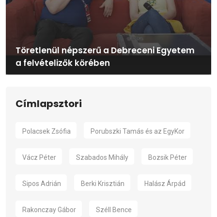
Töretlenül népszerű a Debreceni Egyetem
a felvételizők körében
Címlapsztori
Polacsek Zsófia
Porubszki Tamás és az EgyKor
Vácz Péter
Szabados Mihály
Bozsik Péter
Sipos Adrián
Berki Krisztián
Halász Árpád
Rakonczay Gábor
Széll Bence