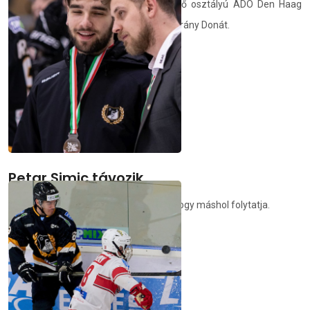
Átigazolási díj ellenében a holland első osztályú ADO Den Haag
együttesében folytatja pályafutását Bárány Donát.
demedia.hu
2026.07.16.
Petar Simic távozik
A fiatal hokis egy év után döntött úgy, hogy máshol folytatja.
deac.hu
2026.07.15.