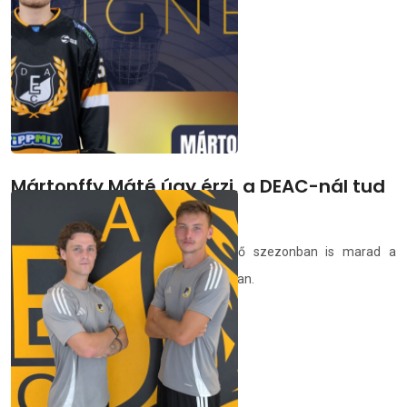
Egyetem alakulatától.
deac.hu
2026.07.02.
Mártonffy Máté úgy érzi, a DEAC-nál tud
a legtöbbet fejlődni
A fiatal védő örül, hogy a következő szezonban is marad a
Debreceni Egyetem jégkorongcsapatában.
deac.hu
2026.07.02.