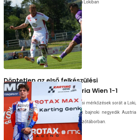
Boldog vagyok, hogy góllal debütáltam a Lokiban
demedia.hu
2026.07.06.
Döntetlen az első felkészülési
mérkőzésen: DVSC-Austria Wien 1-1
Neves csapat ellen kezdte a felkészülési mérkőzések sorát a Loki,
amely szombaton délután az osztrák bajnoki negyedik Austria
Wien ellen lépett pályára az ausztriai edzőtáborban.
demedia.hu
2026.07.04.