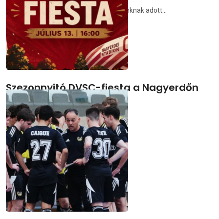
át a székhelyét a cívisvárosba, honlapunknak adott...
demedia.hu
2026.07.01.
Szezonnyitó DVSC-fiesta a Nagyerdőn
Július 13-án újra együtt a Loki-család!
demedia.hu
2026.06.30.