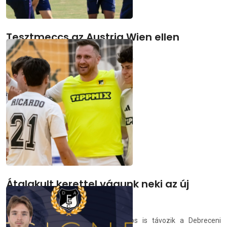
Tesztmeccs az Austria Wien ellen
Bemutatjuk a DVSC szombati ellenfelét.
demedia.hu
2026.07.03.
Átalakult kerettel vágunk neki az új
idénynek
Két kapus mellett hat mezőnyjátékos is távozik a Debreceni