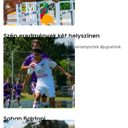
Szép eredmények két helyszínen
Hétvégén Kaposváron és Debrecenben versenyeztek díjugratóink.
deac.hu
2026.07.07.
Sohan Baldoni