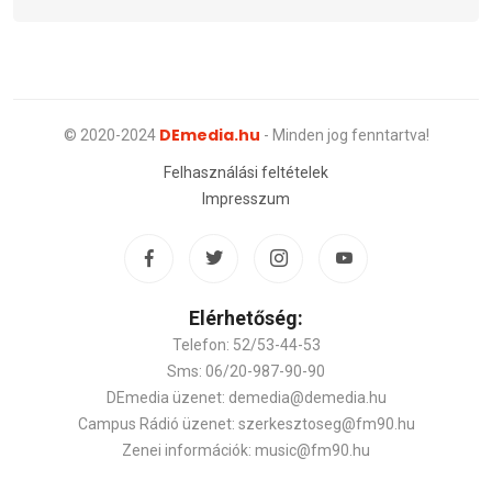
DEmedia.hu
© 2020-2024
- Minden jog fenntartva!
Felhasználási feltételek
Impresszum
Elérhetőség:
Telefon: 52/53-44-53
Sms: 06/20-987-90-90
DEmedia üzenet: demedia@demedia.hu
Campus Rádió üzenet: szerkesztoseg@fm90.hu
Zenei információk: music@fm90.hu