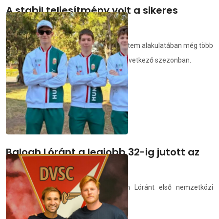
A stabil teljesítmény volt a sikeres
szereplés egyik kulcsa
Tihanyi Csaba szerint a Debreceni Egyetem alakulatában még több
fiatal tehetség teheti le a névjegyét a következő szezonban.
deac.hu
2026.06.29.
Balogh Lóránt a legjobb 32-ig jutott az
Európai Vívó Fesztiválon
A DEAC fiatal párbajtőrözője, Balogh Lóránt első nemzetközi
versenyén a 23. helyen végzett.