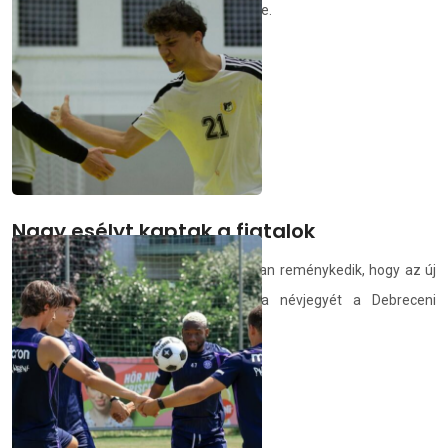
követően a Hajdúszoboszlót is megverte.
deac.hu
2026.07.04.
Nagy esélyt kaptak a fiatalok
Konyári Dániel és Kató Benedek is abban reménykedik, hogy az új
szezonban tétmeccsen is leteheti a névjegyét a Debreceni
Egyetem alakulatában.
deac.hu
2026.07.03.