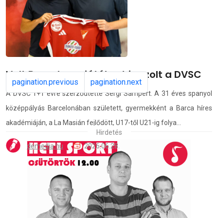
deac.hu
2026.06.28.
Volt Barcelona-játékost igazolt a DVSC
pagination.previous
pagination.next
A DVSC 1+1 évre szerződtette Sergi Sampert. A 31 éves spanyol
középpályás Barcelonában született, gyermekként a Barca híres
akadémiáján, a La Masián fejlődött, U17-től U21-ig folya...
Hirdetés
demedia.hu
2026.06.28.