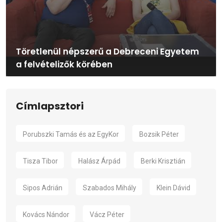
Töretlenül népszerű a Debreceni Egyetem
a felvételizők körében
Címlapsztori
Porubszki Tamás és az EgyKor
Bozsik Péter
Tisza Tibor
Halász Árpád
Berki Krisztián
Sipos Adrián
Szabados Mihály
Klein Dávid
Kovács Nándor
Vácz Péter