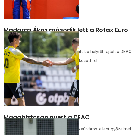
Madaras Ákos második lett a Rotax Euro
Trophy genki futamán
Az időmérőn elkövetett hiba miatt az utolsó helyről rajtolt a DEAC
gokartosa, aki remek versenyzéssel zárkózott fel.
deac.hu
2026.07.04.
Magabiztosan nyert a DEAC
A Debreceni Egyetem alakulata a Tiszaújváros elleni győzelmet