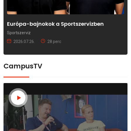
Európa-bajnokok a Sportszervizben
Sportszerviz
2026.07.26.
28 perc
CampusTV