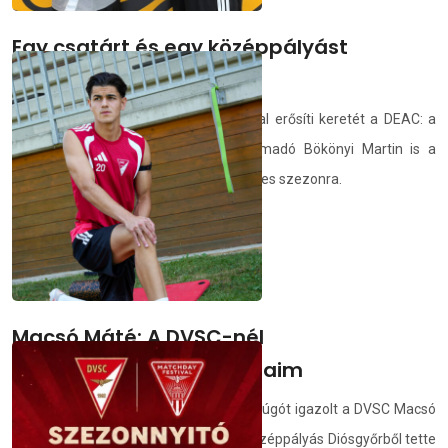
Egy csatárt és egy középpályást
igazoltunk
Két, a DVSC-ben nevelkedett játékossal erősíti keretét a DEAC: a
középpályás Maruscsák Jan és a támadó Bökönyi Martin is a
fekete-fehéreknél készül a 2026/2027-es szezonra.
deac.hu
2026.07.02.
Macsó Máté: A DVSC-nél
megvalósíthatóak a céljaim
Június elején egy ígéretes, fiatal labdarúgót igazolt a DVSC Macsó
Máté személyében. A 20 esztendős középpályás Diósgyőrből tette