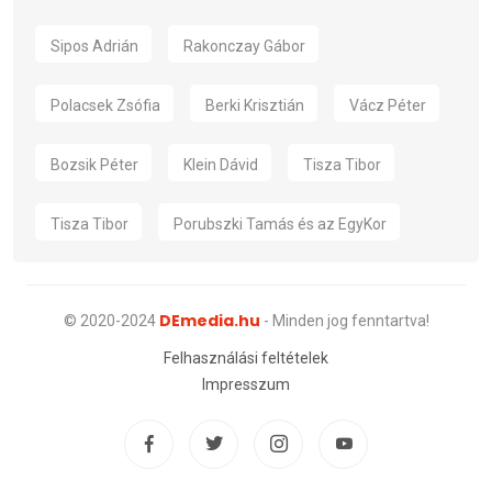
Sipos Adrián
Rakonczay Gábor
Polacsek Zsófia
Berki Krisztián
Vácz Péter
Bozsik Péter
Klein Dávid
Tisza Tibor
Tisza Tibor
Porubszki Tamás és az EgyKor
DEmedia.hu
© 2020-2024
- Minden jog fenntartva!
Felhasználási feltételek
Impresszum