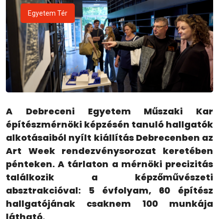
Egyetem Tér
A Debreceni Egyetem Műszaki Kar
építészmérnöki képzésén tanuló hallgatók
alkotásaiból nyílt kiállítás Debrecenben az
Art Week rendezvénysorozat keretében
pénteken. A tárlaton a mérnöki precizitás
találkozik a képzőművészeti
absztrakcióval: 5 évfolyam, 60 építész
hallgatójának csaknem 100 munkája
látható.