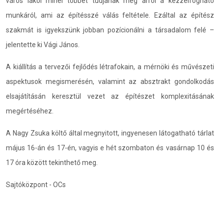
város lakói minél többet tudjanak meg arról a kézzelfogható
munkáról, ami az építésszé válás feltétele. Ezáltal az építész
szakmát is igyekszünk jobban pozícionálni a társadalom felé –
jelentette ki Vági János.
A kiállítás a tervezői fejlődés létrafokain, a mérnöki és művészeti
aspektusok megismerésén, valamint az absztrakt gondolkodás
elsajátításán keresztül vezet az építészet komplexitásának
megértéséhez.
A Nagy Zsuka költő által megnyitott, ingyenesen látogatható tárlat
május 16-án és 17-én, vagyis e hét szombaton és vasárnap 10 és
17 óra között tekinthető meg.
Sajtóközpont - OCs