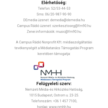
Elérhetőség:
Telefon: 52/53-44-53
Sms: 06/20-987-90-90
DEmedia üzenet: demedia@demedia.hu
Campus Rádió üzenet: szerkesztoseg@fm90.hu
Zenei információk: music@fm90.hu
A Campus Rádió Nonprofit Kft. médiaszolgáltatási
tevékenységét a Médiatanács Támogatási Program
keretében támogatja:
Felügyeleti szerv:
Nemzeti Média-és Hírközlési Hatóság,
1015 Budapest, Ostrom u. 23-25.
Telefonszám: +36 1 457 7100,
honlap: www.nmhh.hu