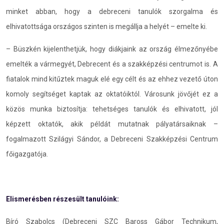
minket abban, hogy a debreceni tanulók szorgalma és
elhivatottsága országos szinten is megállja a helyét – emelte ki.
– Büszkén kijelenthetjük, hogy diákjaink az ország élmezőnyébe
emelték a vármegyét, Debrecent és a szakképzési centrumot is. A
fiatalok mind kitűztek maguk elé egy célt és az ehhez vezető úton
komoly segítséget kaptak az oktatóiktól. Városunk jövőjét ez a
közös munka biztosítja: tehetséges tanulók és elhivatott, jól
képzett oktatók, akik példát mutatnak pályatársaiknak –
fogalmazott Szilágyi Sándor, a Debreceni Szakképzési Centrum
főigazgatója.
Elismerésben részesült tanulóink:
Bíró Szabolcs (Debreceni SZC Baross Gábor Technikum,