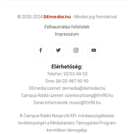
DEmedia.hu
© 2020-2024
- Minden jog fenntartva!
Felhasználási feltételek
Impresszum
Elérhetőség:
Telefon: 52/53-44-53
Sms: 06/20-987-90-90
DEmedia üzenet: demedia@demedia.hu
Campus Rádió üzenet: szerkesztoseg@fm90.hu
Zenei információk: music@fm90.hu
A Campus Rádió Nonprofit Kft. médiaszolgáltatási
tevékenységét a Médiatanács Támogatási Program
keretében támogatja: