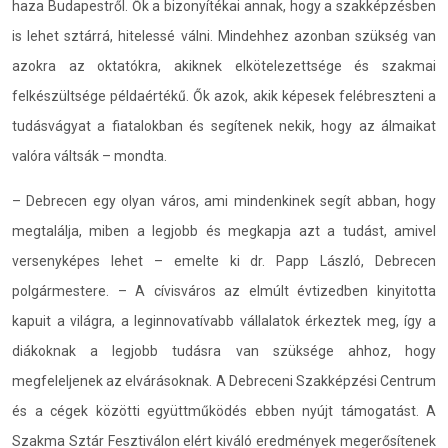
haza Budapestről. Ők a bizonyítékai annak, hogy a szakképzésben
is lehet sztárrá, hitelessé válni. Mindehhez azonban szükség van
azokra az oktatókra, akiknek elkötelezettsége és szakmai
felkészültsége példaértékű. Ők azok, akik képesek felébreszteni a
tudásvágyat a fiatalokban és segítenek nekik, hogy az álmaikat
valóra váltsák – mondta.
– Debrecen egy olyan város, ami mindenkinek segít abban, hogy
megtalálja, miben a legjobb és megkapja azt a tudást, amivel
versenyképes lehet – emelte ki dr. Papp László, Debrecen
polgármestere. – A cívisváros az elmúlt évtizedben kinyitotta
kapuit a világra, a leginnovatívabb vállalatok érkeztek meg, így a
diákoknak a legjobb tudásra van szüksége ahhoz, hogy
megfeleljenek az elvárásoknak. A Debreceni Szakképzési Centrum
és a cégek közötti együttműködés ebben nyújt támogatást. A
Szakma Sztár Fesztiválon elért kiváló eredmények megerősítenek