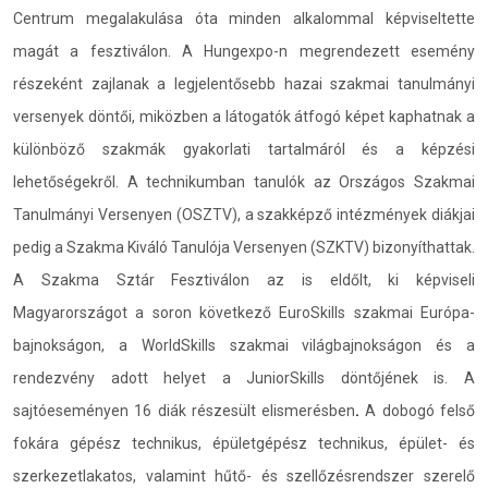
Centrum megalakulása óta minden alkalommal képviseltette
magát a fesztiválon. A Hungexpo-n megrendezett esemény
részeként zajlanak a legjelentősebb hazai szakmai tanulmányi
versenyek döntői, miközben a látogatók átfogó képet kaphatnak a
különböző szakmák gyakorlati tartalmáról és a képzési
lehetőségekről. A technikumban tanulók az Országos Szakmai
Tanulmányi Versenyen (OSZTV), a szakképző intézmények diákjai
pedig a Szakma Kiváló Tanulója Versenyen (SZKTV) bizonyíthattak.
A Szakma Sztár Fesztiválon az is eldőlt, ki képviseli
Magyarországot a soron következő EuroSkills szakmai Európa-
bajnokságon, a WorldSkills szakmai világbajnokságon és a
rendezvény adott helyet a JuniorSkills döntőjének is. A
sajtóeseményen 16 diák részesült elismerésben
.
A dobogó felső
fokára gépész technikus, épületgépész technikus, épület- és
szerkezetlakatos, valamint hűtő- és szellőzésrendszer szerelő