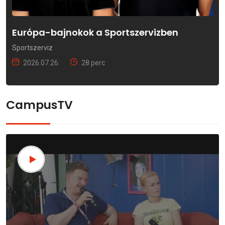
Európa-bajnokok a Sportszervizben
Sportszerviz
2026.07.26.
28 perc
CampusTV