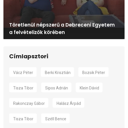
Töretlenül népszerű a Debreceni Egyetem
a felvételizők körében
Címlapsztori
Vácz Péter
Berki Krisztián
Bozsik Péter
Tisza Tibor
Sipos Adrián
Klein Dávid
Rakonczay Gábor
Halász Árpád
Tisza Tibor
Széll Bence