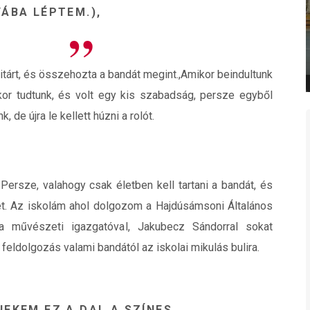
ÁBA LÉPTEM.),
itárt, és összehozta a bandát megint.,Amikor beindultunk
ikor tudtunk, és volt egy kis szabadság, persze egyből
 de újra le kellett húzni a rolót.
Persze, valahogy csak életben kell tartani a bandát, és
t. Az iskolám ahol dolgozom a Hajdúsámsoni Általános
a művészeti igazgatóval, Jakubecz Sándorral sokat
feldolgozás valami bandától az iskolai mikulás bulira.
EKEM EZ A DAL A SZÍNES