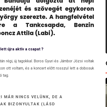
 Bandája dolgozta át népi
 zenéjét és szövegét egykoron
yörgy szerezte. A hangfelvétel
re a Tankcsapda, Benzin
ncz Attila (Labi).
tt újra aktív a csapat ?
án régi, új tagokkal. Boros Gyuri és Jámbor Józsi voltak
on ott voltam, és a koncert előtt rosszul lett a dobosuk
ó tag.
I MÁR NINCS VELÜNK, DE A
NAK BIZONYULTAK (LÁSD