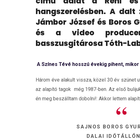
című dalát a Reni és
hangszerelésben. A dalt
Jámbor József és Boros G
és a video produce
basszusgitárosa Tóth-Labo
A Színes Tévé hosszú évekig pihent, mikor le
Három éve alakult vissza, közel 30 év szünet ut
az alapító tagok még 1987-ben. Az első bulijuk
én meg beszálltam dobolni!: Akkor lettem alapít
SAJNOS BOROS GYUR
DALAI IDŐTÁLLÓ