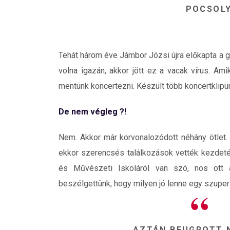
POCSOLY
Tehát három éve Jámbor Józsi újra előkapta a g
volna igazán, akkor jött ez a vacak vírus. Am
mentünk koncertezni. Készült több koncertklipünk,
De nem végleg ?!
Nem. Akkor már körvonalozódott néhány ötlet. 
ekkor szerencsés találkozások vették kezdeté
és Művészeti Iskoláról van szó, nos ott 
beszélgettünk, hogy milyen jó lenne egy szuper 
AZTÁN BEUGROTT N