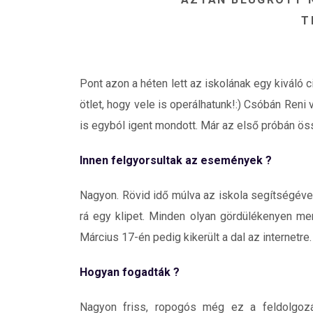
T
Pont azon a héten lett az iskolának egy kiváló
ötlet, hogy vele is operálhatunk!:) Csóbán Ren
is egyból igent mondott. Már az első próbán öss
Innen felgyorsultak az események ?
Nagyon. Rövid idő múlva az iskola segítségével
rá egy klipet. Minden olyan gördülékenyen me
Március 17-én pedig kikerült a dal az internetre.
Hogyan fogadták ?
Nagyon friss, ropogós még ez a feldolgozá