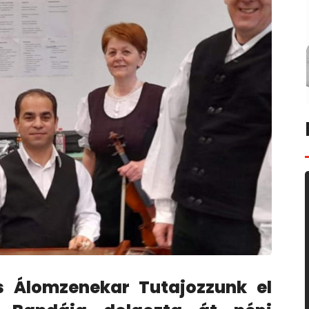
s Álomzenekar Tutajozzunk el