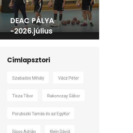
DEAC PÁLYA
-2026.július
Címlapsztori
Szabados Mihály
Vácz Péter
Tisza Tibor
Rakonczay Gábor
Porubszki Tamás és az EgyKor
Sipos Adrián
Klein Dávid