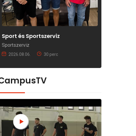
Sport és Sportszerviz
Sportszerviz
2026.08.06.
30 perc
CampusTV