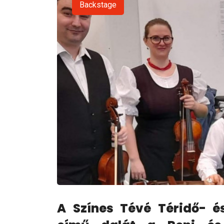
Backstage
A Színes Tévé Téridő- é