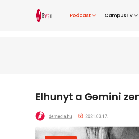
Podcast
CampusTV
Elhunyt a Gemini ze
demedia.hu
2021.03.17.