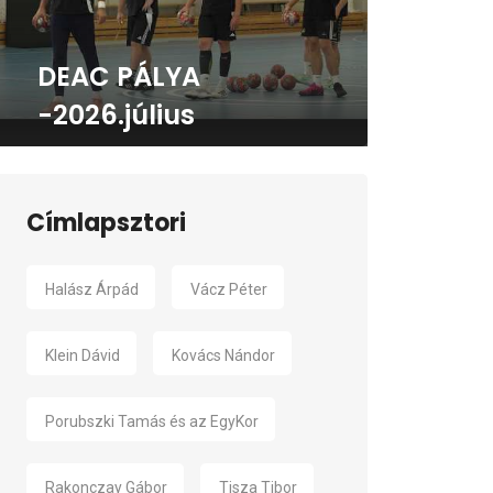
DEAC PÁLYA
-2026.július
Címlapsztori
Halász Árpád
Vácz Péter
Klein Dávid
Kovács Nándor
Porubszki Tamás és az EgyKor
Rakonczay Gábor
Tisza Tibor