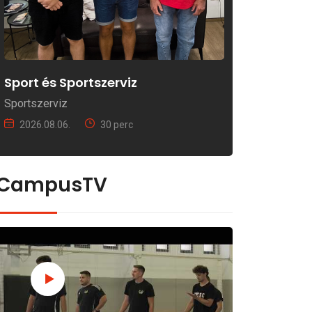
Sport és Sportszerviz
Sportszerviz
2026.08.06.
30 perc
CampusTV