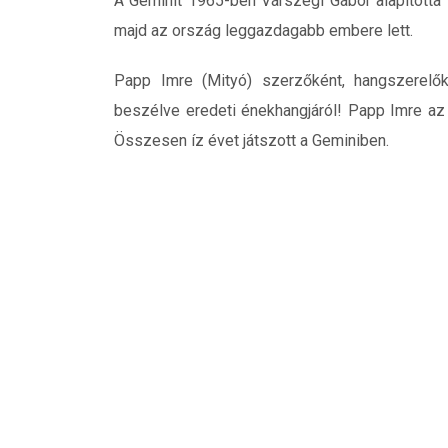
A Geminit 1965-ben Várszegi Gábor alapította a
majd az ország leggazdagabb embere lett.
Papp Imre (Mityó) szerzőként, hangszerelő
beszélve eredeti énekhangjáról! Papp Imre az
Összesen íz évet játszott a Geminiben.