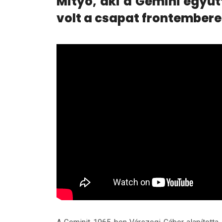
Mityó, aki a Gemini együ
volt a csapat frontembere