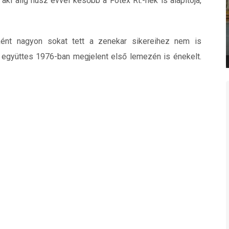
ki alig húsz évvel később a Fotex Rt.-nek is alapítója,
ként nagyon sokat tett a zenekar sikereihez nem is
 együttes 1976-ban megjelent első lemezén is énekelt.