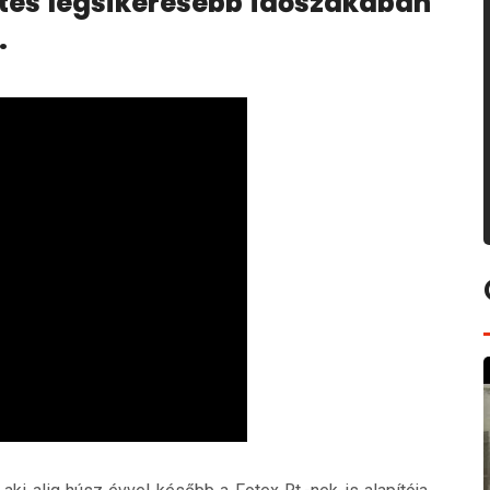
ttes legsikeresebb időszakában
.