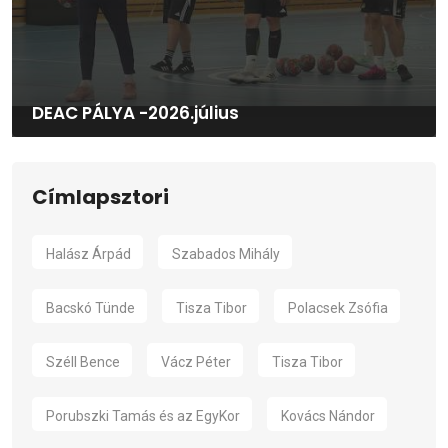
DEAC PÁLYA -2026.július
Címlapsztori
Halász Árpád
Szabados Mihály
Bacskó Tünde
Tisza Tibor
Polacsek Zsófia
Széll Bence
Vácz Péter
Tisza Tibor
Porubszki Tamás és az EgyKor
Kovács Nándor