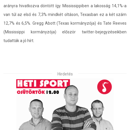
arányra hivatkozva döntött így. Mississippiben a lakosság 14,1%-a
van túl az első és 7,3% mindkét oltáson, Texasban ez a két szám
12,7% és 6,5%. Gregg Abott (Texas kormányzója) és Tate Reeves
(Mississippi kormányzója) először twitter-bejegyzéseikben
tudatták a jó hírt.
Hirdetés