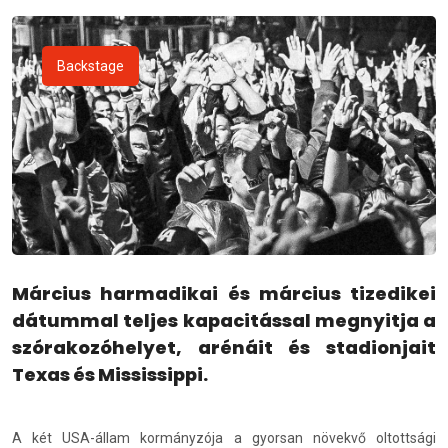
Backstage
Március harmadikai és március tizedikei
dátummal teljes kapacitással megnyitja a
szórakozóhelyet, arénáit és stadionjait
Texas és Mississippi.
A két USA-állam kormányzója a gyorsan növekvő oltottsági