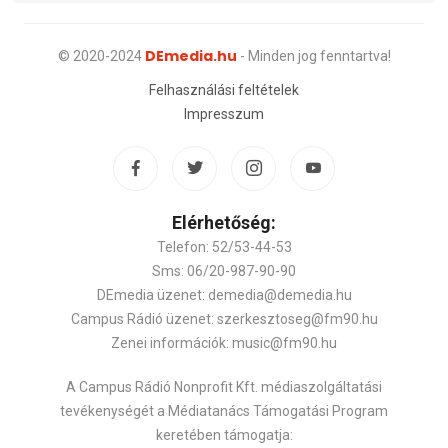
DEmedia.hu
© 2020-2024
- Minden jog fenntartva!
Felhasználási feltételek
Impresszum
Elérhetőség:
Telefon: 52/53-44-53
Sms: 06/20-987-90-90
DEmedia üzenet: demedia@demedia.hu
Campus Rádió üzenet: szerkesztoseg@fm90.hu
Zenei információk: music@fm90.hu
A Campus Rádió Nonprofit Kft. médiaszolgáltatási
tevékenységét a Médiatanács Támogatási Program
keretében támogatja: