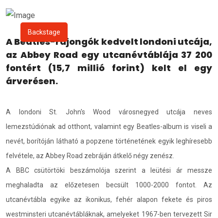
Backstage
A Beatles-rajongók kedvelt londoni utcája,
az Abbey Road egy utcanévtáblája 37 200
fontért (15,7 millió forint) kelt el egy
árverésen.
A londoni St. John's Wood városnegyed utcája neves
lemezstúdiónak ad otthont, valamint egy Beatles-album is viseli a
nevét, borítóján látható a popzene történetének egyik leghíresebb
felvétele, az Abbey Road zebráján átkelő négy zenész.
A BBC csütörtöki beszámolója szerint a leütési ár messze
meghaladta az előzetesen becsült 1000-2000 fontot. Az
utcanévtábla egyike az ikonikus, fehér alapon fekete és piros
westminsteri utcanévtábláknak, amelyeket 1967-ben tervezett Sir