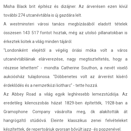
Misha Black brit építész és dizájner. Az árverésen ezen kívül
további 274 utcanévtábla is új gazdára lelt.
A westminsteri városi tanács megbízásából eladott tételek
összesen 143 517 fontot hoztak, még az utolsó pillanatokban is
érkeztek licitek a világ minden tájáról.
"Londoniként elejétől a végéig óriási móka volt a város
utcanévtábláinak elárverezése, nagy megtiszteltetés, hogy a
részese lehettem" - mondta Catherine Southon, a nevét viselő
aukciósház tulajdonosa. "Döbbenetes volt az árverést kísérő
érdeklődés és a nemzetközi licitharc" - tette hozzá.
Az Abbey Road a világ egyik leghíresebb lemezstúdiója. Az
eredetileg kilencszobás házat 1829-ben építették, 1928-ban a
Gramophone Company vásárolta meg, ők alakították át
hangrögzítő stúdióvá. Eleinte klasszikus zenei felvételeket
készítettek, de repertoárjuk gyorsan bővült jazz- és popzenével.