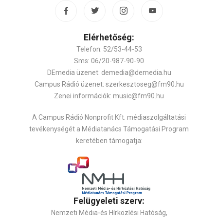
Elérhetőség:
Telefon: 52/53-44-53
Sms: 06/20-987-90-90
DEmedia üzenet: demedia@demedia.hu
Campus Rádió üzenet: szerkesztoseg@fm90.hu
Zenei információk: music@fm90.hu
A Campus Rádió Nonprofit Kft. médiaszolgáltatási
tevékenységét a Médiatanács Támogatási Program
keretében támogatja:
Felügyeleti szerv:
Nemzeti Média-és Hírközlési Hatóság,