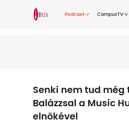
Podcast
CampusTV
Senki nem tud még t
Balázzsal a Music H
elnökével