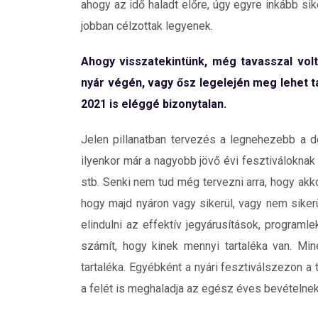
ahogy az idő haladt előre, úgy egyre inkább si
jobban célzottak legyenek.
Ahogy visszatekintünk, még tavasszal volt
nyár végén, vagy ősz legelején meg lehet tar
2021 is eléggé bizonytalan.
Jelen pillanatban tervezés a legnehezebb a d
ilyenkor már a nagyobb jövő évi fesztiváloknak 
stb. Senki nem tud még tervezni arra, hogy akko
hogy majd nyáron vagy sikerül, vagy nem sikerü
elindulni az effektív jegyárusítások, program
számít, hogy kinek mennyi tartaléka van. Min
tartaléka. Egyébként a nyári fesztiválszezon 
a felét is meghaladja az egész éves bevételnek