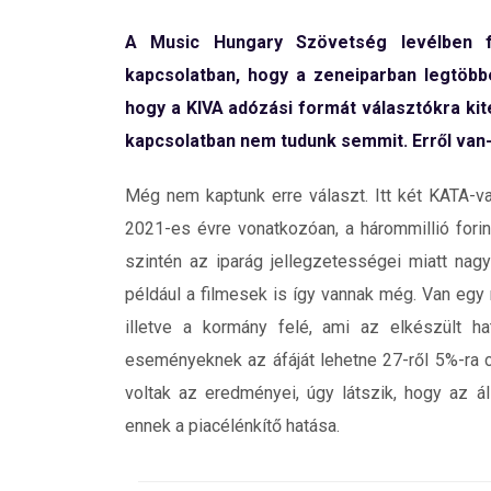
A Music Hungary Szövetség levélben fo
kapcsolatban, hogy a zeneiparban legtöbbe
hogy a KIVA adózási formát választókra ki
kapcsolatban nem tudunk semmit. Erről van
Még nem kaptunk erre választ. Itt két KATA-v
2021-es évre vonatkozóan, a hárommillió fori
szintén az iparág jellegzetességei miatt nag
például a filmesek is így vannak még. Van egy
illetve a kormány felé, ami az elkészült h
eseményeknek az áfáját lehetne 27-ről 5%-ra 
voltak az eredményei, úgy látszik, hogy az ál
ennek a piacélénkítő hatása.