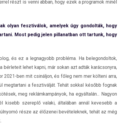
kerrel részt is venni abban, hogy ezek a programok minél
ak olyan fesztiválok, amelyek úgy gondolták, hogy
tani. Most pedig jelen pillanatban ott tartunk, hogy
olog, és ez a legnagyobb probléma. Ha belegondoltok,
a bérleteit lehet kapni, már sokan azt adták karácsonyra,
r 2021-ben mit csináljon, és főleg nem mer költeni arra,
l megtartani a fesztiválját. Tehát sokkal később fognak
lekötések, meg reklámkampányok, ha egyáltalán... Nagyon
él kisebb szereplő valaki, általában annál kevesebb a
a túlnyomó része az élőzenei bevételeknek, tehát az még
.