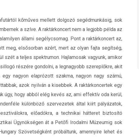
afutártól kőműves mellett dolgozó segédmunkásig, sok
embernek a szíve. A raktárkoncert nem a legjobb példa az
alamilyen állami segélycsomag. Pont a raktárkoncert az,
t meg, elsősorban azért, mert az olyan fajta segítség,
rül szét a teljes spektrumon. Hajlamosak vagyunk, amikor
sillogó részére gondolni, a legnagyobb szereplőkre, akit
en egy nagyon elaprózott szakma, nagyon nagy számú,
ottabbak, azok nyilván a kisebbek. A raktárkoncertek egy
k úgy, hogy abból elég kevés az, ami effektív oda kerül,
denféle különböző szervezetek által kiírt pályázatok,
esztiválokra, előadókra, a technikai hátteret biztosító
risztikai Ügynökségen át a Petőfi Irodalmi Múzeumig sok
Hungary Szövetségként próbáltunk, amennyire lehet és