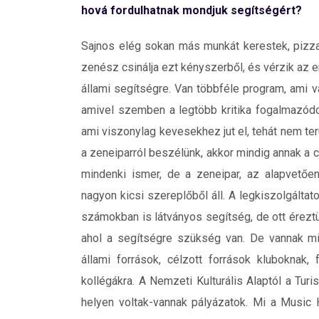
hová fordulhatnak mondjuk segítségért?
Sajnos elég sokan más munkát kerestek, pizz
zenész csinálja ezt kényszerből, és vérzik az 
állami segítségre. Van többféle program, ami v
amivel szemben a legtöbb kritika fogalmazódot
ami viszonylag kevesekhez jut el, tehát nem te
a zeneiparról beszélünk, akkor mindig annak a c
mindenki ismer, de a zeneipar, az alapvető
nagyon kicsi szereplőből áll. A legkiszolgáltat
számokban is látványos segítség, de ott éreztü
ahol a segítségre szükség van. De vannak min
állami források, célzott források kluboknak, f
kollégákra. A Nemzeti Kulturális Alaptól a Tu
helyen voltak-vannak pályázatok. Mi a Music 