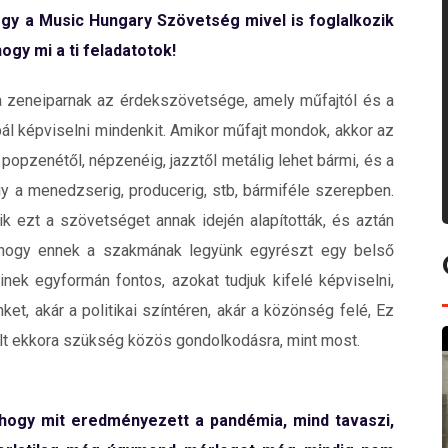
ogy a Music Hungary Szövetség mivel is foglalkozik
ogy mi a ti feladatotok!
a zeneiparnak az érdekszövetsége, amely műfajtól és a
ál képviselni mindenkit. Amikor műfajt mondok, akkor az
opzenétől, népzenéig, jazztől metálig lehet bármi, és a
gy a menedzserig, producerig, stb, bármiféle szerepben.
ik ezt a szövetséget annak idején alapították, és aztán
, hogy ennek a szakmának legyünk egyrészt egy belső
inek egyformán fontos, azokat tudjuk kifelé képviselni,
ket, akár a politikai színtéren, akár a közönség felé, Ez
olt ekkora szükség közös gondolkodásra, mint most.
hogy mit eredményezett a pandémia, mind tavaszi,