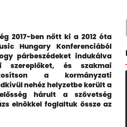
g 2017-ben nőtt ki a 2012 óta
sic Hungary Konferenciából
 hogy párbeszédeket indukálva
i szereplőket, és szakmai
iztosítson a kormányzati
dkívül nehéz helyzetbe került a
elősség hárult a szövetség
zs elnökkel foglaltuk össze az