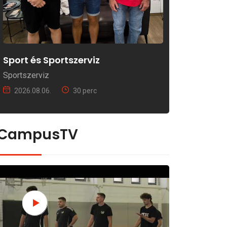
Sport és Sportszerviz
Sportszerviz
2026.08.06.
30 perc
CampusTV