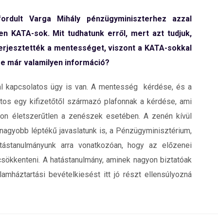
rdult Varga Mihály pénzügyminiszterhez azzal
n KATA-sok. Mit tudhatunk erről, mert azt tudjuk,
terjesztették a mentességet, viszont a KATA-sokkal
-e már valamilyen információ?
al kapcsolatos ügy is van. A mentesség kérdése, és a
ntos egy kifizetőtől származó plafonnak a kérdése, ami
yon életszerűtlen a zenészek esetében. A zenén kívül
 nagyobb léptékű javaslatunk is, a Pénzügyminisztérium,
atástanulmányunk arra vonatkozóan, hogy az előzenei
csökkenteni. A hatástanulmány, aminek nagyon biztatóak
lamháztartási bevételkiesést itt jó részt ellensúlyozná