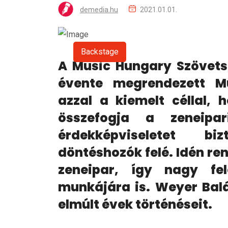
demedia.hu
2021.01.01.
Backstage
A Music Hungary Szövetsé
évente megrendezett Mu
azzal a kiemelt céllal,
összefogja a zeneipar
érdekképviseletet b
döntéshozók felé. Idén ren
zeneipar, így nagy fel
munkájára is. Weyer Balá
elmúlt évek történéseit.