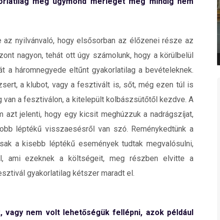
akorlatilag még úgymond mérleget még mindig nem
e az nyilvánvaló, hogy elsősorban az élőzenei része az
zont nagyon, tehát ott úgy számolunk, hogy a körülbelül
hát a háromnegyede eltűnt gyakorlatilag a bevételeknek.
ert, a klubot, vagy a fesztivált is, sőt, még ezen túl is
van a fesztiválon, a kitelepült kolbászsütőtől kezdve. A
 azt jelenti, hogy egy kicsit meghúzzuk a nadrágszíjat,
gyobb léptékű visszaesésről van szó. Reménykedtünk a
csak a kisebb léptékű események tudtak megvalósulni,
l, ami ezeknek a költségeit, meg részben elvitte a
sztivál gyakorlatilag kétszer maradt el.
, vagy nem volt lehetőségük fellépni, azok például