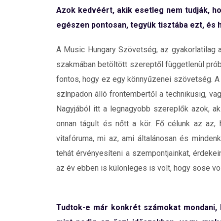
Azok kedvéért, akik esetleg nem tudják, h
egészen pontosan, tegyük tisztába ezt, és h
A Music Hungary Szövetség, az gyakorlatilag 
szakmában betöltött szereptől függetlenül prób
fontos, hogy ez egy könnyűzenei szövetség. A p
színpadon álló frontembertől a technikusig, va
Nagyjából itt a legnagyobb szereplők azok, ak
onnan tágult és nőtt a kör. Fő célunk az az
vitafóruma, mi az, ami általánosan és mindenk
tehát érvényesíteni a szempontjainkat, érdekein
az év ebben is különleges is volt, hogy sose v
Tudtok-e már konkrét számokat mondani, 