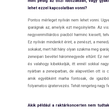
mint pedig az őszi időszakban, vagy gy
lehet ezzel kapcsolatban vonni?
Pontos mérleget nyilván nem lehet vonni. Ugy
iparágnak az, amelyik ezt megsínylette. Az vis
negyvenmilliárdos piacból harminc kiesett, te
Ez nyilván mindenkit érint, a zenészt, a menedzs
sokakat, mert hát hány olyan szakma meg iparág 
zeneipari bevétel háromnegyede eltűnt. Ez nem
és valahogy kibekkeljük, itt ennél sokkal na
nyárban a zeneiparban, de alapvetően ott is 
amik egyébként marha fontosak, de igazibó
folyamatos újratervezés. Tehát rengeteg nagy fe
Akik például a raktárkoncerten nem tudtak