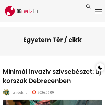
Egyetem Tér / cikk
Minimál invazív szívsebészet: új
korszak Debrecenben
unideb.hu
2026.06.09.