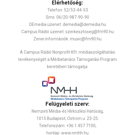
Elérhetőség:
Telefon: 52/53-44-53
Sms: 06/20-987-90-90
DEmedia üzenet: demedia@demedia.hu
Campus Rádió üzenet: szerkesztoseg@fm90.hu
Zenei információk: music@fm90.hu
A Campus Rádió Nonprofit Kft. médiaszolgáltatási
tevékenységét a Médiatanács Támogatási Program
keretében támogatja:
Felügyeleti szerv:
Nemzeti Média-és Hírközlési Hatóság,
1015 Budapest, Ostrom u. 23-25.
Telefonszám: +36 1 457 7100,
honlap: www.nmhh.hu