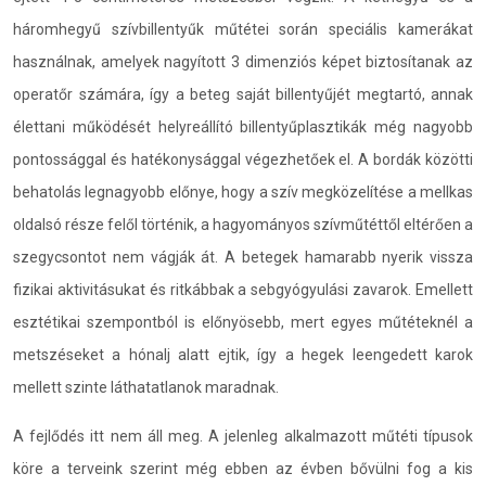
háromhegyű szívbillentyűk műtétei során speciális kamerákat
használnak, amelyek nagyított 3 dimenziós képet biztosítanak az
operatőr számára, így a beteg saját billentyűjét megtartó, annak
élettani működését helyreállító billentyűplasztikák még nagyobb
pontossággal és hatékonysággal végezhetőek el. A bordák közötti
behatolás legnagyobb előnye, hogy a szív megközelítése a mellkas
oldalsó része felől történik, a hagyományos szívműtéttől eltérően a
szegycsontot nem vágják át. A betegek hamarabb nyerik vissza
fizikai aktivitásukat és ritkábbak a sebgyógyulási zavarok. Emellett
esztétikai szempontból is előnyösebb, mert egyes műtéteknél a
metszéseket a hónalj alatt ejtik, így a hegek leengedett karok
mellett szinte láthatatlanok maradnak.
A fejlődés itt nem áll meg. A jelenleg alkalmazott műtéti típusok
köre a terveink szerint még ebben az évben bővülni fog a kis