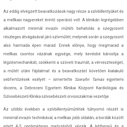
Az eddig elvégzett beavatkozások nagy része a szívbillentyűket és
a mellkasi nagyereket érintő operáció volt. A klinikán legrégebben
alkalmazott minimál invazív műtéti behatolás a szegycsont
részleges átvágásával járó szívműtét, melynek során a szegycsont
alsó harmada épen marad. Ennek előnye, hogy megmarad a
mellkas csontos vázának egysége, mely kevésbé károsítja a
légzésmechanikát, csökkenti a szöveti traumát, a vérveszteséget,
a műtét utáni fájdalmat és a beavatkozást követően kialakuló
sebfertőzések esélyét – ismertette
Szerafin Tamás
egyetemi
docens, a Debreceni Egyetem Klinikai Központ Kardiológiai és
Szívsebészeti Klinika szívsebészeti orvosszakmai vezetője.
Az utóbbi években a szívbillentyűműtétek túlnyomó részét is
minimál invazív technikával, a mellkas jobb oldalán, a bordák között
ejtett 4-5 centiméteres metszésből végzik. A kéthegyű és a