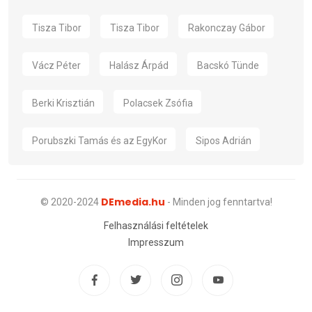
Tisza Tibor
Tisza Tibor
Rakonczay Gábor
Vácz Péter
Halász Árpád
Bacskó Tünde
Berki Krisztián
Polacsek Zsófia
Porubszki Tamás és az EgyKor
Sipos Adrián
DEmedia.hu
© 2020-2024
- Minden jog fenntartva!
Felhasználási feltételek
Impresszum