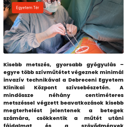
Egyetem Tér
Kisebb metszés, gyorsabb gyógyulás –
egyre több szívműtétet végeznek minimál
invazív technikával a Debreceni Egyetem
Klinikai Központ szívsebészetén. A
mindössze néhány centiméteres
metszéssel végzett beavatkozások kisebb
megterhelést jelentenek a betegek
számára, csökkentik a műtét utáni
fájdalmat és a szövődmények