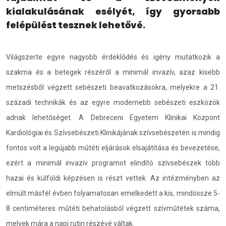
kialakulásának esélyét, így gyorsabb
felépülést tesznek lehetővé.
Világszerte egyre nagyobb érdeklődés és igény mutatkozik a
szakma és a betegek részéről a minimál invazív, azaz kisebb
metszésből végzett sebészeti beavatkozásokra, melyekre a 21.
századi technikák és az egyre modernebb sebészeti eszközök
adnak lehetőséget. A Debreceni Egyetem Klinikai Központ
Kardiológiai és Szívsebészeti Klinikájának szívsebészetén is mindig
fontos volt a legújabb műtéti eljárások elsajátítása és bevezetése,
ezért a minimál invazív programot elindító szívsebészek több
hazai és külföldi képzésen is részt vettek. Az intézményben az
elmúlt másfél évben folyamatosan emelkedett a kis, mindössze 5-
8 centiméteres műtéti behatolásból végzett szívműtétek száma,
melyek mára a napi rutin részévé váltak.