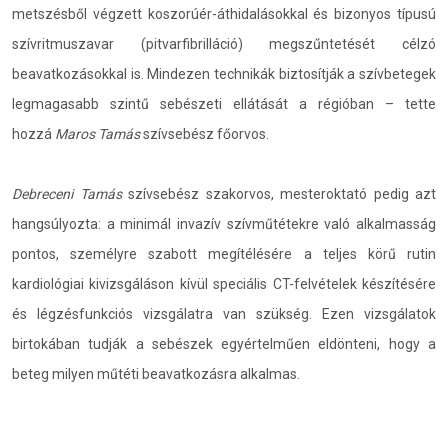
metszésből végzett koszorúér-áthidalásokkal és bizonyos típusú
szívritmuszavar (pitvarfibrilláció) megszűntetését célzó
beavatkozásokkal is. Mindezen technikák biztosítják a szívbetegek
legmagasabb szintű sebészeti ellátását a régióban – tette
hozzá
Maros Tamás
szívsebész főorvos.
Debreceni Tamás
szívsebész szakorvos, mesteroktató pedig azt
hangsúlyozta: a minimál invazív szívműtétekre való alkalmasság
pontos, személyre szabott megítélésére a teljes körű rutin
kardiológiai kivizsgáláson kívül speciális CT-felvételek készítésére
és légzésfunkciós vizsgálatra van szükség. Ezen vizsgálatok
birtokában tudják a sebészek egyértelműen eldönteni, hogy a
beteg milyen műtéti beavatkozásra alkalmas.