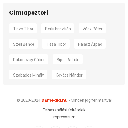
Címlapsztori
Tisza Tibor
Berki Krisztián
Vácz Péter
Széll Bence
Tisza Tibor
Halász Árpád
Rakonczay Gábor
Sipos Adrián
Szabados Mihály
Kovács Nándor
DEmedia.hu
© 2020-2024
- Minden jog fenntartva!
Felhasználási feltételek
Impresszum