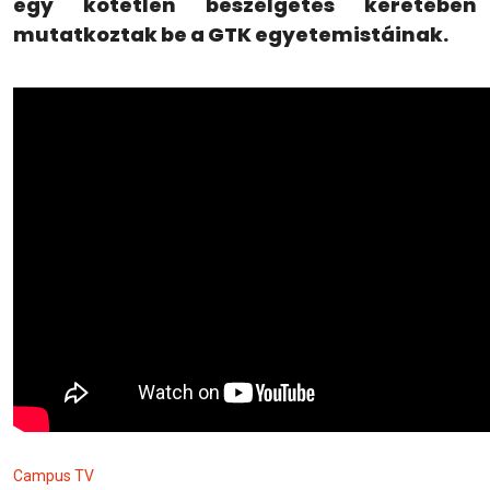
egy kötetlen beszélgetés keretében
mutatkoztak be a GTK egyetemistáinak.
Campus TV