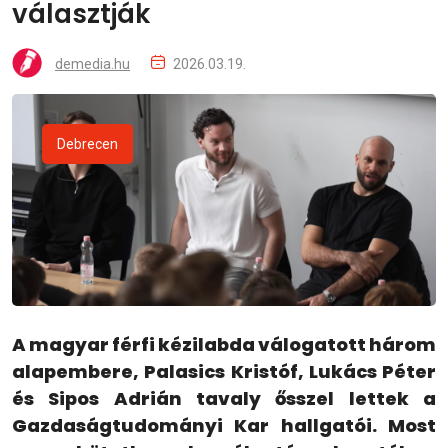
választják
demedia.hu
2026.03.19.
Debrecen
A magyar férfi kézilabda válogatott három
alapembere, Palasics Kristóf, Lukács Péter
és Sipos Adrián tavaly ősszel lettek a
Gazdaságtudományi Kar hallgatói. Most