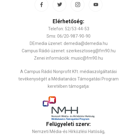
Elérhetőség:
Telefon: 52/53-44-53
Sms: 06/20-987-90-90
DEmedia üzenet: demedia@demedia.hu
Campus Rádió üzenet: szerkesztoseg@fm90.hu
Zenei információk: music@fm90.hu
A Campus Rádió Nonprofit Kft. médiaszolgáltatási
tevékenységét a Médiatanács Támogatási Program
keretében támogatja:
Felügyeleti szerv:
Nemzeti Média-és Hírközlési Hatóság,