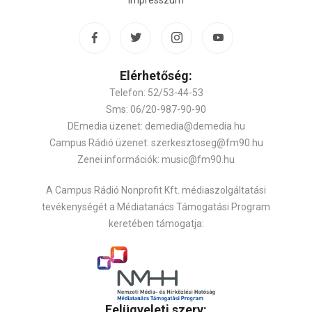
Impresszum
Elérhetőség:
Telefon: 52/53-44-53
Sms: 06/20-987-90-90
DEmedia üzenet: demedia@demedia.hu
Campus Rádió üzenet: szerkesztoseg@fm90.hu
Zenei információk: music@fm90.hu
A Campus Rádió Nonprofit Kft. médiaszolgáltatási
tevékenységét a Médiatanács Támogatási Program
keretében támogatja:
Felügyeleti szerv: