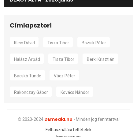
Címlapsztori
Klein Dávid
Tisza Tibor
Bozsik Péter
Halász Árpád
Tisza Tibor
Berki Krisztián
Bacskó Tünde
Vácz Péter
Rakonczay Gábor
Kovács Nándor
DEmedia.hu
© 2020-2024
- Minden jog fenntartva!
Felhasználási feltételek