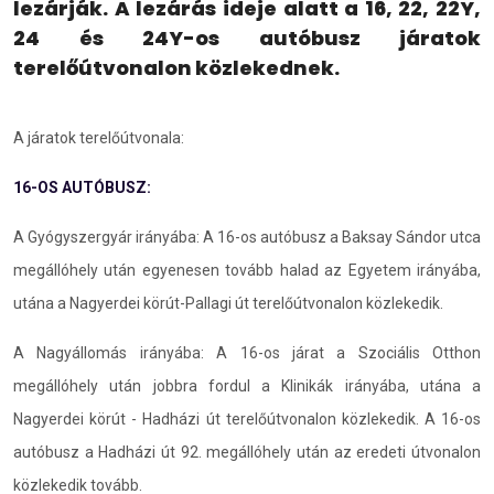
lezárják. A lezárás ideje alatt a 16, 22, 22Y,
24 és 24Y-os autóbusz járatok
terelőútvonalon közlekednek.
A járatok terelőútvonala:
16-OS AUTÓBUSZ:
A Gyógyszergyár irányába: A 16-os autóbusz a Baksay Sándor utca
megállóhely után egyenesen tovább halad az Egyetem irányába,
utána a Nagyerdei körút-Pallagi út terelőútvonalon közlekedik.
A Nagyállomás irányába: A 16-os járat a Szociális Otthon
megállóhely után jobbra fordul a Klinikák irányába, utána a
Nagyerdei körút - Hadházi út terelőútvonalon közlekedik. A 16-os
autóbusz a Hadházi út 92. megállóhely után az eredeti útvonalon
közlekedik tovább.