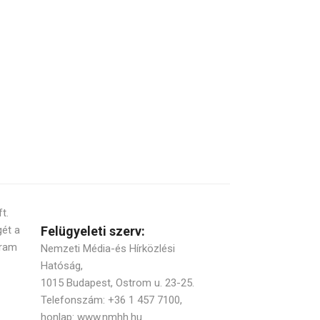
t.
gét a
Felügyeleti szerv:
gram
Nemzeti Média-és Hírközlési
Hatóság,
1015 Budapest, Ostrom u. 23-25.
Telefonszám: +36 1 457 7100,
honlap: www.nmhh.hu