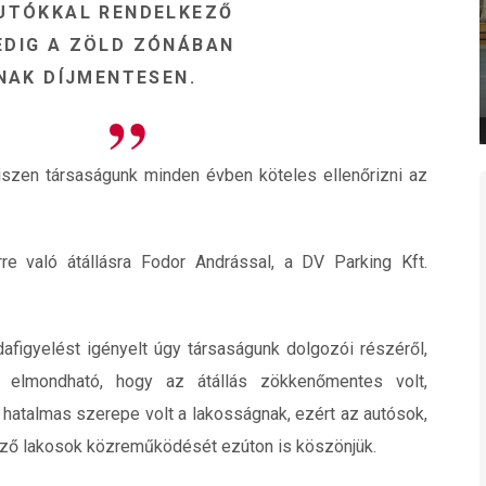
UTÓKKAL RENDELKEZŐ
EDIG A ZÖLD ZÓNÁBAN
AK DÍJMENTESEN.
hiszen társaságunk minden évben köteles ellenőrizni az
e való átállásra Fodor Andrással, a DV Parking Kft.
odafigyelést igényelt úgy társaságunk dolgozói részéről,
 elmondható, hogy az átállás zökkenőmentes volt,
hatalmas szerepe volt a lakosságnak, ezért az autósok,
ző lakosok közreműködését ezúton is köszönjük.