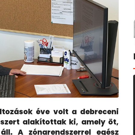
ltozások éve volt a debreceni
zert alakítottak ki, amely öt,
 áll. A zónarendszerrel egész