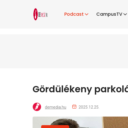
Podcast
CampusTV
Gördülékeny parkolá
demedia.hu
2025.12.25.