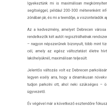
Igyekeztünk mi is maximálisan megkönnyíten
segítséggel, például 200-300 méterenként inf
zónában jár, és mi a teendője, a viszonteladók 
Az a kedvezmény, amelyet Debrecen városa bi
rendelkezők két autót regisztrálhatnak rendsze
– nagyon népszerűnek bizonyult, több mint tiz
cél, amely az egész változtatást életre hí
lakóhelyüknél, maximálisan teljesült.
Jelentős változás volt ez Debrecen parkolás
legyen esély arra, hogy a dinamikusan növekv
tudjon parkolni ott, ahol neki szükséges – 
ügyvezető.
Év végével már a következő esztendőre fókuszál