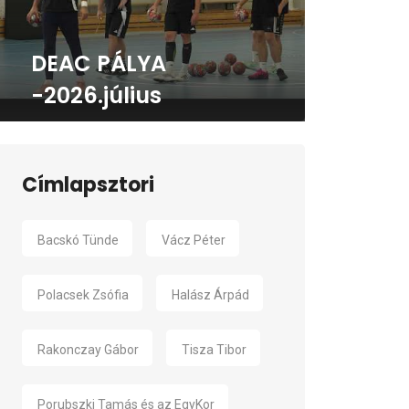
DEAC PÁLYA
-2026.július
Címlapsztori
Bacskó Tünde
Vácz Péter
Polacsek Zsófia
Halász Árpád
Rakonczay Gábor
Tisza Tibor
Porubszki Tamás és az EgyKor