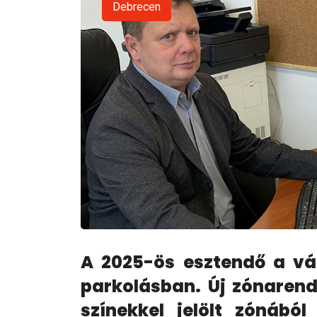
Debrecen
A 2025-ös esztendő a vá
parkolásban. Új zónarends
színekkel jelölt zónából