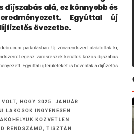
s díjszabás alá, ez könnyebb és
eredményezett. Egyúttal új
díjfizetős övezetbe.
ebreceni parkolásban. Új zónarendszert alakítottak ki,
arendszerrel egész városrészek kerültek közös díjszabás
nyezett. Egyúttal új területeket is bevontak a díjfizetős
VOLT, HOGY 2025. JANUÁR
NI LAKOSOK INGYENESEN
AKÓHELYÜK KÖZVETLEN
LD RENDSZÁMÚ, TISZTÁN