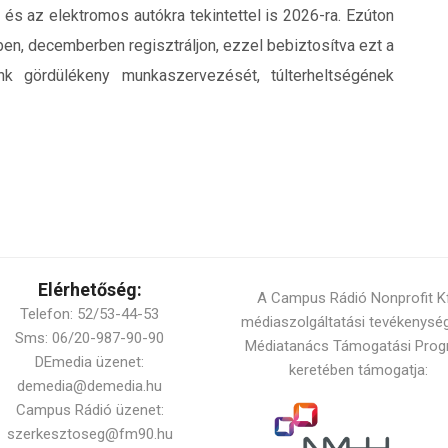
 és az elektromos autókra tekintettel is 2026-ra. Ezúton
őben, decemberben regisztráljon, ezzel bebiztosítva ezt a
nk gördülékeny munkaszervezését, túlterheltségének
Elérhetőség:
A Campus Rádió Nonprofit Kf
Telefon: 52/53-44-53
médiaszolgáltatási tevékenysé
Sms: 06/20-987-90-90
Médiatanács Támogatási Pro
DEmedia üzenet:
keretében támogatja:
demedia@demedia.hu
Campus Rádió üzenet:
szerkesztoseg@fm90.hu