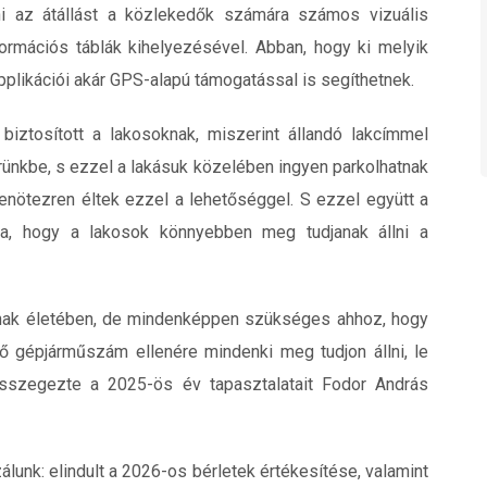
i az átállást a közlekedők számára számos vizuális
ormációs táblák kihelyezésével. Abban, hogy ki melyik
applikációi akár GPS-alapú támogatással is segíthetnek.
ztosított a lakosoknak, miszerint állandó lakcímmel
rünkbe, s ezzel a lakásuk közelében ingyen parkolhatnak
enötezren éltek ezzel a lehetőséggel. S ezzel együtt a
vta, hogy a lakosok könnyebben meg tudjanak állni a
ának életében, de mindenképpen szükséges ahhoz, hogy
ő gépjárműszám ellenére mindenki meg tudjon állni, le
összegezte a 2025-ös év tapasztalatait Fodor András
unk: elindult a 2026-os bérletek értékesítése, valamint