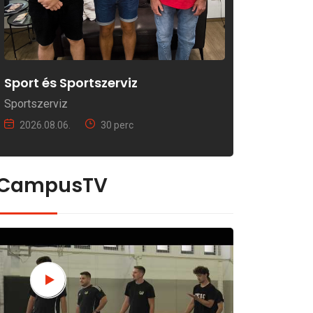
Sport és Sportszerviz
Sportszerviz
2026.08.06.
30 perc
CampusTV