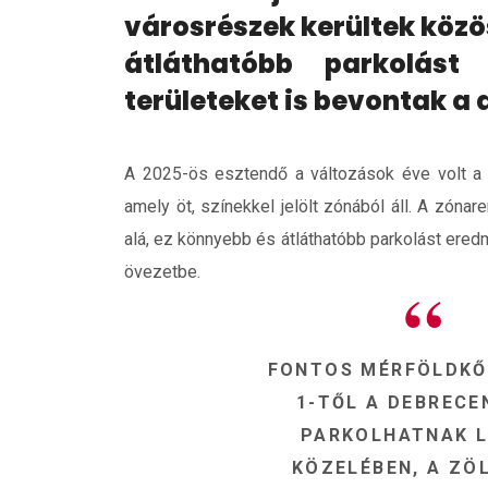
városrészek kerültek közö
átláthatóbb parkolást 
területeket is bevontak a 
A 2025-ös esztendő a változások éve volt a d
amely öt, színekkel jelölt zónából áll. A zón
alá, ez könnyebb és átláthatóbb parkolást eredmé
övezetbe.
FONTOS MÉRFÖLDKŐ 
1-TŐL A DEBRECE
PARKOLHATNAK L
KÖZELÉBEN, A ZÖ