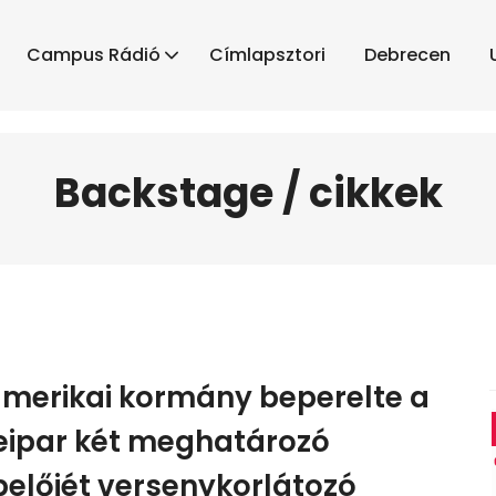
Campus Rádió
Címlapsztori
Debrecen
Backstage / cikkek
amerikai kormány beperelte a
eipar két meghatározó
pelőjét versenykorlátozó