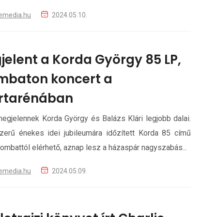
emedia.hu
2024.05.10.
jelent a Korda György 85 LP,
mbaton koncert a
rtarénában
egjelennek Korda György és Balázs Klári legjobb dalai.
zerű énekes idei jubileumára időzített Korda 85 című
zombattól elérhető, aznap lesz a házaspár nagyszabás...
emedia.hu
2024.05.09.