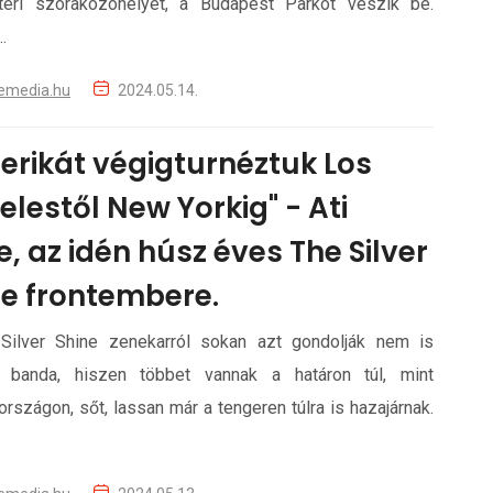
téri szórakozóhelyét, a Budapest Parkot veszik be.
.
emedia.hu
2024.05.14.
erikát végigturnéztuk Los
lestől New Yorkig" - Ati
, az idén húsz éves The Silver
ne frontembere.
Silver Shine zenekarról sokan azt gondolják nem is
 banda, hiszen többet vannak a határon túl, mint
rszágon, sőt, lassan már a tengeren túlra is hazajárnak.