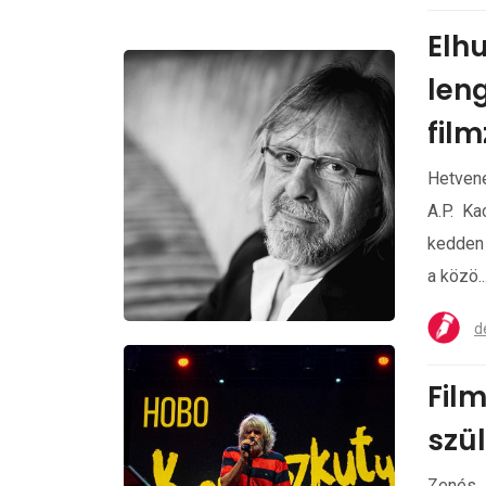
Elh
len
fil
Hetven
A.P. Ka
kedden
a közö..
d
Film
szü
Zenés 