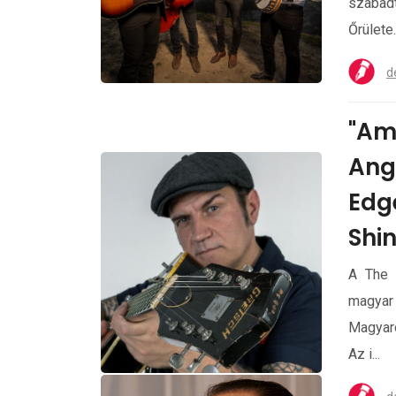
szabad
Őrülete..
d
"Am
Ange
Edge
Shi
A The 
magyar
Magyaro
Az i...