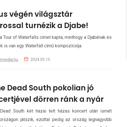
us végén világsztár
rossal turnézik a Djabe!
 a Tour of Waterfalls címet kapta, minthogy a Djabénak és
ek is van egy Waterfall című kompozíciója.
emedia.hu
2024.05.15.
he Dead South pokolian jó
certjével dörren ránk a nyár
Dead South két hazai telt házas koncert után ismét
országon játszik, ezúttal pedig az ország legnagyobb