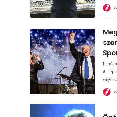
d
Meg
szo
Spo
Ismét m
A néps
vinyl s
d