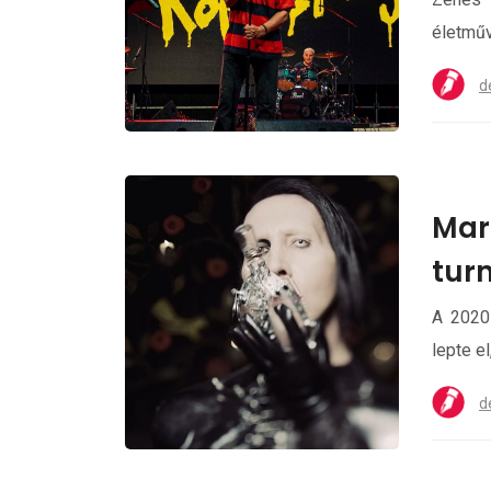
életműv
d
Mari
turn
A 2020
lepte el
d