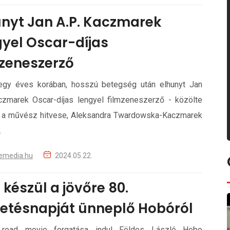
unyt Jan A.P. Kaczmarek
gyel Oscar-díjas
mzeneszerző
egy éves korában, hosszú betegség után elhunyt Jan
czmarek Oscar-díjas lengyel filmzeneszerző - közölte
 a művész hitvese, Aleksandra Twardowska-Kaczmarek
.
emedia.hu
2024.05.22.
 készül a jövőre 80.
letésnapját ünneplő Hobóról
road movie forgatása indul Földes László Hobo