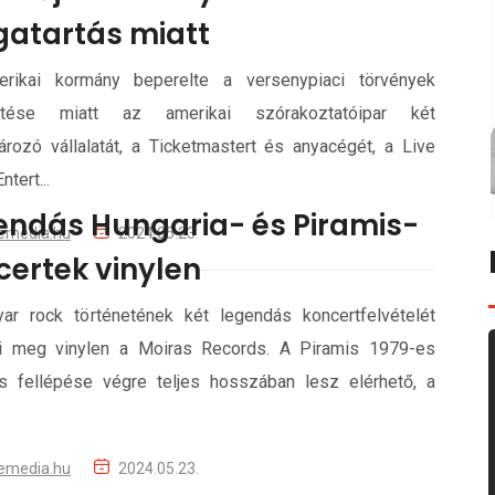
atartás miatt
rikai kormány beperelte a versenypiaci törvények
rtése miatt az amerikai szórakoztatóipar két
rozó vállalatát, a Ticketmastert és anyacégét, a Live
ntert...
endás Hungaria- és Piramis-
emedia.hu
2024.05.23.
certek vinylen
ar rock történetének két legendás koncertfelvételét
eti meg vinylen a Moiras Records. A Piramis 1979-es
os fellépése végre teljes hosszában lesz elérhető, a
emedia.hu
2024.05.23.