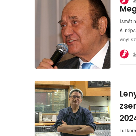
d
Meg
Ismét m
A néps
vinyl s
d
Len
zsen
202
Túl kor