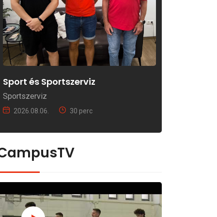
Sport és Sportszerviz
Sportszerviz
2026.08.06.
30 perc
CampusTV