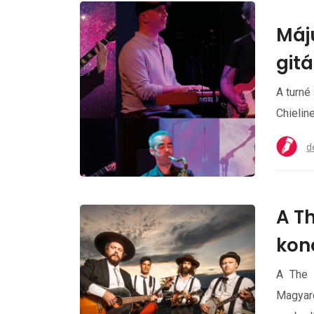
Máj
gitá
A turné
Chielin
d
A T
kon
A The 
Magyar