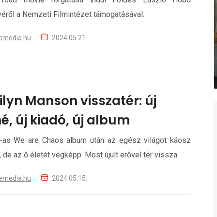
éről a Nemzeti Filmintézet támogatásával.
emedia.hu
2024.05.21.
lyn Manson visszatér: új
é, új kiadó, új album
-as We are Chaos album után az egész világot káosz
, de az ő életét végképp. Most újult erővel tér vissza.
emedia.hu
2024.05.15.