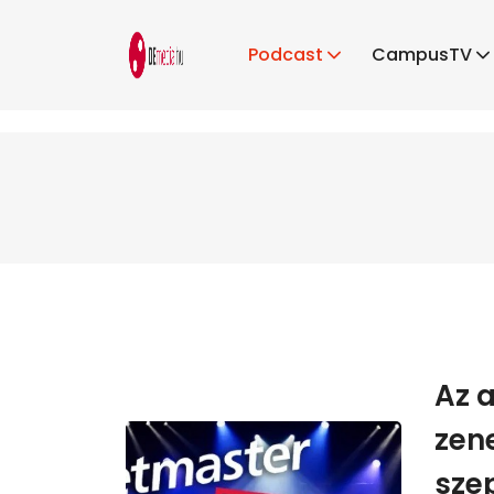
Podcast
CampusTV
Az 
zen
sze