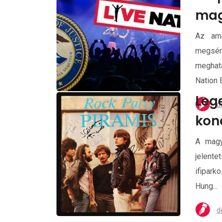
mag
Az ame
megsé
meghatá
Nation E
Leg
d
kon
A magy
jelent
ifipark
Hung...
d