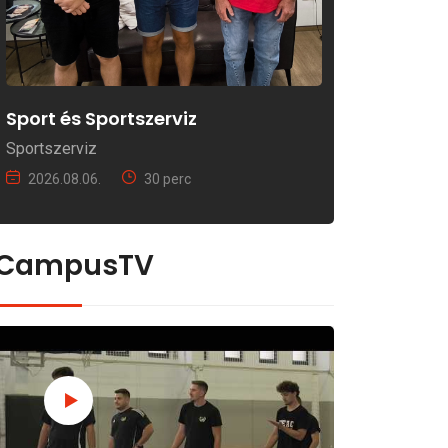
Sport és Sportszerviz
Sportszerviz
2026.08.06.
30 perc
CampusTV