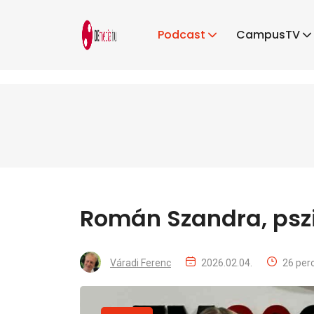
Podcast
CampusTV
Román Szandra, psz
Váradi Ferenc
2026.02.04.
26 per