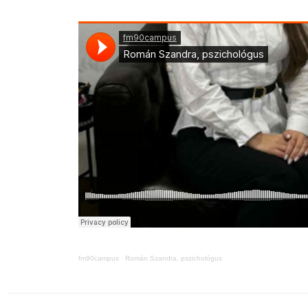
fm90campus
·
Román Szandra, pszichológus