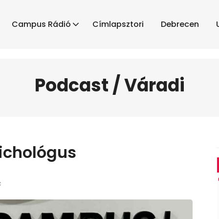
Campus Rádió
Címlapsztori
Debrecen
Podcast / Váradi
ichológus
c