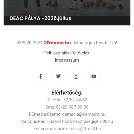
DEAC PÁLYA -2026.július
DEmedia.hu
© 2020-2024
- Minden jog fenntartva!
Felhasználási feltételek
Impresszum
Elérhetőség:
Telefon: 52/53-44-53
Sms: 06/20-987-90-90
DEmedia üzenet: demedia@demedia.hu
Campus Rádió üzenet: szerkesztoseg@fm90.hu
Zenei információk: music@fm90.hu