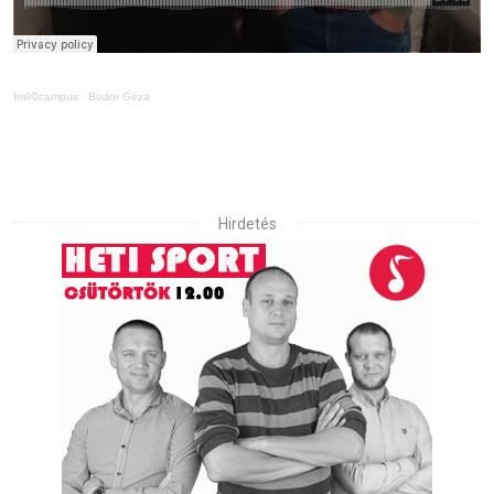
fm90campus
·
Bodor Géza
Hirdetés