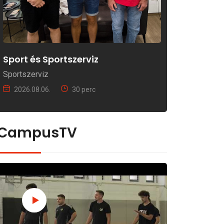
Sport és Sportszerviz
Sportszerviz
2026.08.06.
30 perc
CampusTV