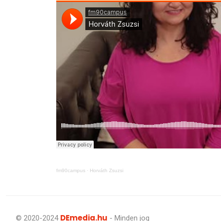
fm90campus
·
Horváth Zsuzsi
DEmedia.hu
© 2020-2024
- Minden jog