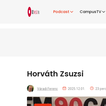
Podcast
CampusTV
Horváth Zsuzsi
Váradi Ferenc
2025.12.01.
23 per