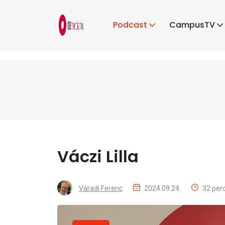
Podcast
CampusTV
Váczi Lilla
Váradi Ferenc
2024.09.24.
32 per