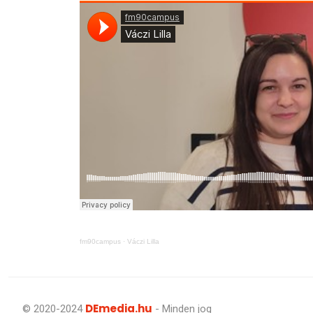
fm90campus
·
Váczi Lilla
DEmedia.hu
© 2020-2024
- Minden jog