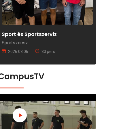
Sport és Sportszerviz
Sportszerviz
2026.08.06.
30 perc
CampusTV