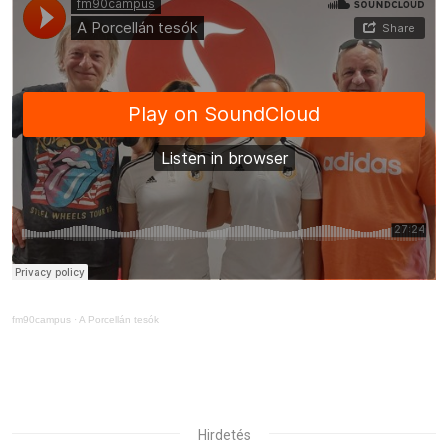
fm90campus
·
A Porcellán tesók
Hirdetés