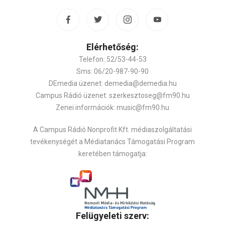
Elérhetőség:
Telefon: 52/53-44-53
Sms: 06/20-987-90-90
DEmedia üzenet: demedia@demedia.hu
Campus Rádió üzenet: szerkesztoseg@fm90.hu
Zenei információk: music@fm90.hu
A Campus Rádió Nonprofit Kft. médiaszolgáltatási
tevékenységét a Médiatanács Támogatási Program
keretében támogatja:
Felügyeleti szerv: