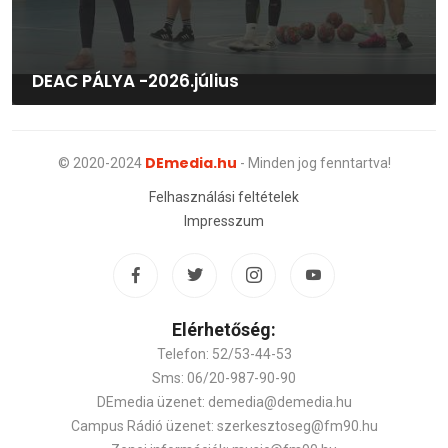
DEAC PÁLYA -2026.július
DEmedia.hu
© 2020-2024
- Minden jog fenntartva!
Felhasználási feltételek
Impresszum
Elérhetőség:
Telefon: 52/53-44-53
Sms: 06/20-987-90-90
DEmedia üzenet: demedia@demedia.hu
Campus Rádió üzenet: szerkesztoseg@fm90.hu