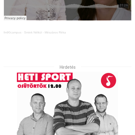
fm90campus
·
Smink Nélkül - Mészáros Réka
Hirdetés