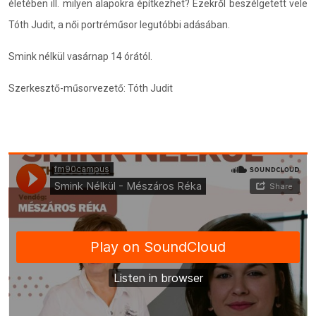
életében ill. milyen alapokra építkezhet? Ezekről beszélgetett vele
Tóth Judit, a női portréműsor legutóbbi adásában.
Smink nélkül vasárnap 14 órától.
Szerkesztő-műsorvezető: Tóth Judit