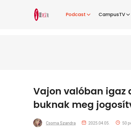
Podcast
CampusTV
Vajon valóban igaz 
buknak meg jogosít
Csoma Szandra
2025.04.05.
50 p