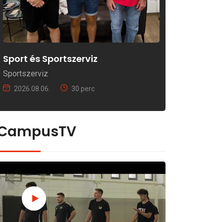
Sport és Sportszerviz
Sportszerviz
2026.08.06.
30 perc
CampusTV