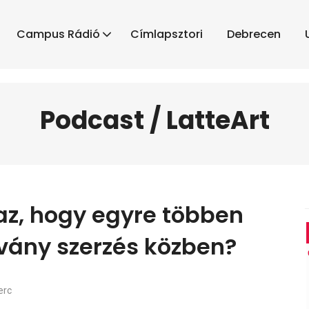
Campus Rádió
Címlapsztori
Debrecen
Podcast / LatteArt
az, hogy egyre többen
vány szerzés közben?
erc