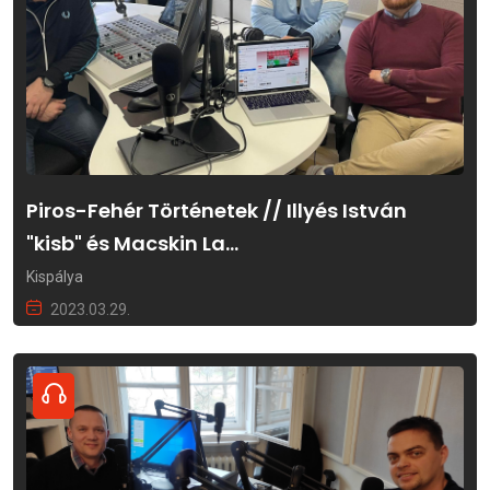
Piros-Fehér Történetek // Illyés István
"kisb" és Macskin La...
Kispálya
2023.03.29.