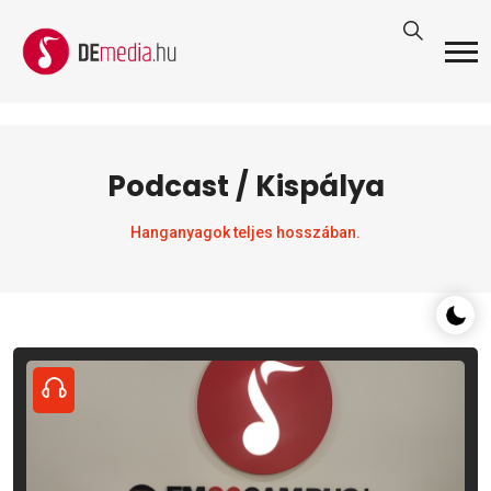
Podcast / Kispálya
Hanganyagok teljes hosszában.