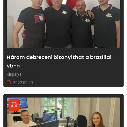
Három debreceni bizonyíthat a brazíliai
vb-n
Kispálya
2022.09.29.