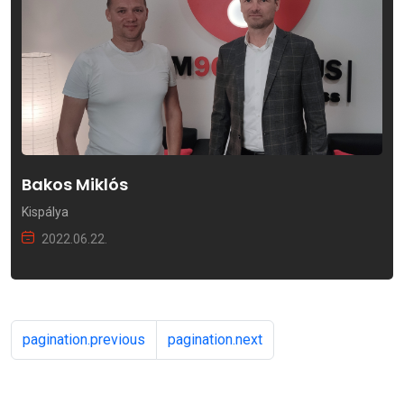
Bakos Miklós
Kispálya
2022.06.22.
pagination.previous
pagination.next