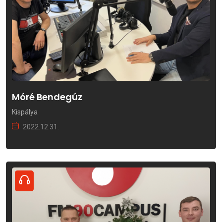
Móré Bendegúz
Kispálya
2022.12.31.