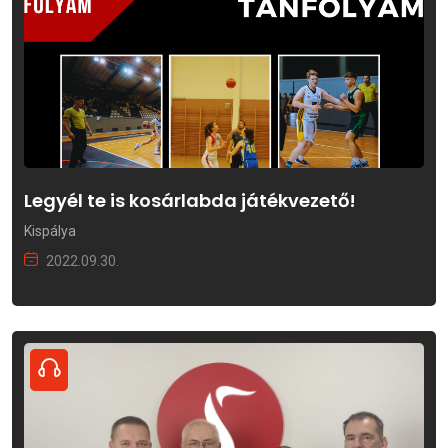
Legyél te is kosárlabda játékvezető!
Kispálya
2022.09.30.