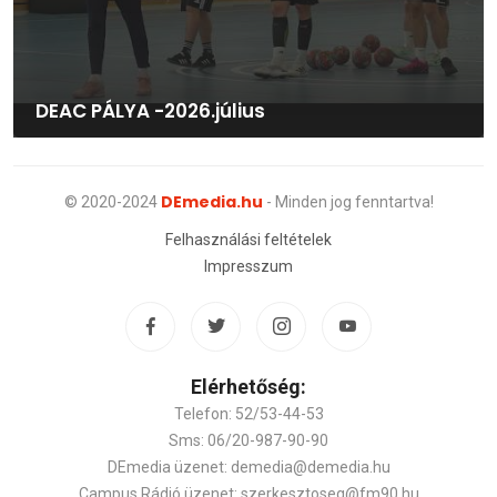
DEAC PÁLYA -2026.július
DEmedia.hu
© 2020-2024
- Minden jog fenntartva!
Felhasználási feltételek
Impresszum
Elérhetőség:
Telefon: 52/53-44-53
Sms: 06/20-987-90-90
DEmedia üzenet: demedia@demedia.hu
Campus Rádió üzenet: szerkesztoseg@fm90.hu