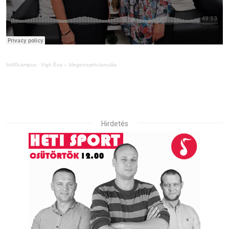
fm90campus
·
Vigh Éva – Idegennyelv-tanulás
Hirdetés