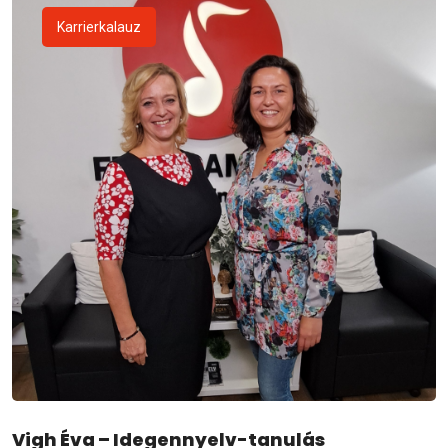
Karrierkalauz
Vigh Éva – Idegennyelv-tanulás