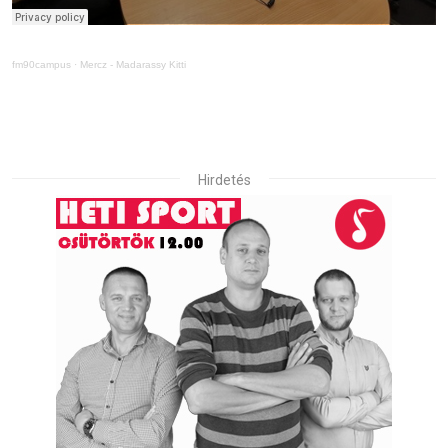
fm90campus
·
Mercz - Madarassy Kitti
Hirdetés