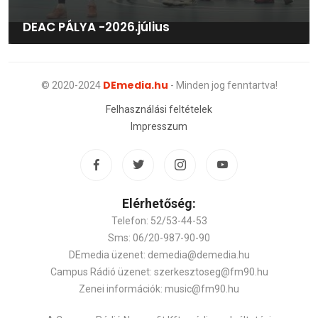
DEAC PÁLYA -2026.július
DEmedia.hu
© 2020-2024
- Minden jog fenntartva!
Felhasználási feltételek
Impresszum
Elérhetőség:
Telefon: 52/53-44-53
Sms: 06/20-987-90-90
DEmedia üzenet: demedia@demedia.hu
Campus Rádió üzenet: szerkesztoseg@fm90.hu
Zenei információk: music@fm90.hu