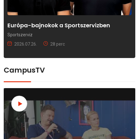
Európa-bajnokok a Sportszervizben
Sportszerviz
2026.07.26.
28 perc
CampusTV