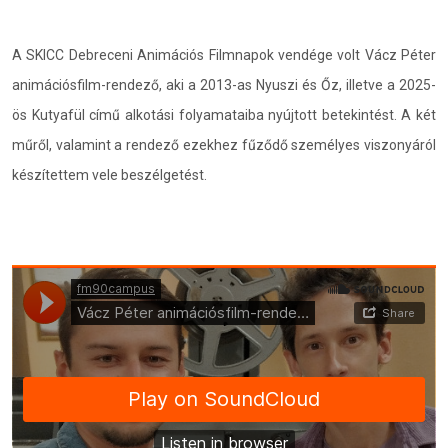
A SKICC Debreceni Animációs Filmnapok vendége volt Vácz Péter
animációsfilm-rendező, aki a 2013-as Nyuszi és Őz, illetve a 2025-
ös Kutyafül című alkotási folyamataiba nyújtott betekintést. A két
műről, valamint a rendező ezekhez fűződő személyes viszonyáról
készítettem vele beszélgetést.