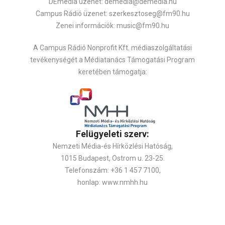
DEmedia üzenet: demedia@demedia.hu
Campus Rádió üzenet: szerkesztoseg@fm90.hu
Zenei információk: music@fm90.hu
A Campus Rádió Nonprofit Kft. médiaszolgáltatási
tevékenységét a Médiatanács Támogatási Program
keretében támogatja:
Felügyeleti szerv:
Nemzeti Média-és Hírközlési Hatóság,
1015 Budapest, Ostrom u. 23-25.
Telefonszám: +36 1 457 7100,
honlap: www.nmhh.hu