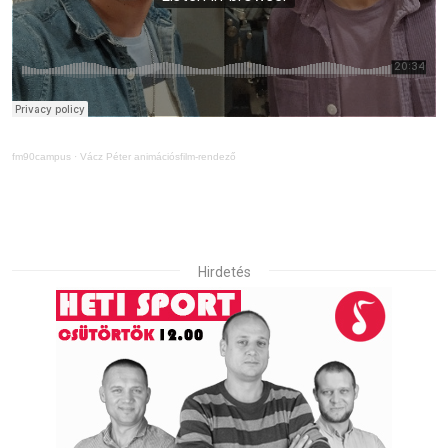
fm90campus
·
Vácz Péter animációsfilm-rendező
Hirdetés