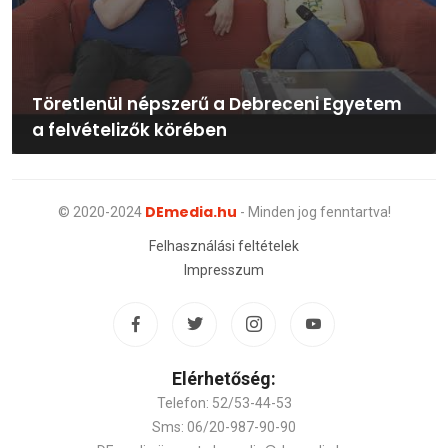
Töretlenül népszerű a Debreceni Egyetem
a felvételizők körében
DEmedia.hu
© 2020-2024
- Minden jog fenntartva!
Felhasználási feltételek
Impresszum
Elérhetőség:
Telefon: 52/53-44-53
Sms: 06/20-987-90-90