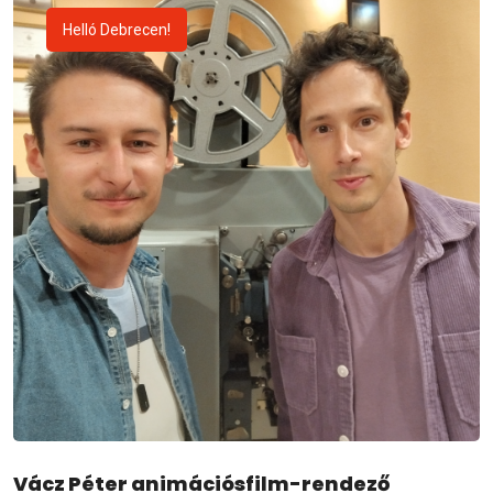
Helló Debrecen!
Vácz Péter animációsfilm-rendező