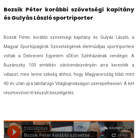
Bozsik Péter korábbi szövetségi kapitány
és Gulyás László sportriporter
Bozsik Péter, korábbi szövetségi kapitány és Gulyás László, a
Magyar Sportújságírók Szövetségének életműdíjas sportriportere
voltak a Debreceni Egyetem oDEon Színházának vendégei. A
Buzánszky 100 emlékév zárórendezvényén arra keresték a
választ, mire lenne szkség ahhoz, hogy Magyarország több mint
40 év után újra labdarúgó Világbajnokságon szerepelhessen. A két
résztvevővel itt készült beszélgetés.