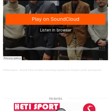
fm90campus
·
Bozsik Péter korábbi szövetségi kapitány és Gulyás László sportriporter
Hirdetés