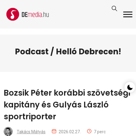
Podcast / Helló Debrecen!
Bozsik Péter korábbi szövetségi
kapitány és Gulyás László
sportriporter
Takács Mátyás
2026.02.27.
7 perc