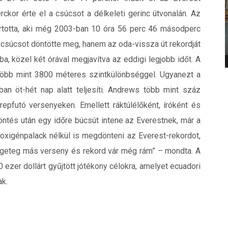
rckor érte el a csúcsot a délkeleti gerinc útvonalán. Az
artotta, aki még 2003-ban 10 óra 56 perc 46 másodperc
a csúcsot döntötte meg, hanem az oda-vissza út rekordját
rba, közel két órával megjavítva az eddigi legjobb időt. A
, több mint 3800 méteres szintkülönbséggel. Ugyanezt a
an öt-hét nap alatt teljesíti. Andrews több mint száz
erepfutó versenyeken. Emellett ráktúlélőként, íróként és
öntés után egy időre búcsút intene az Everestnek, már a
 oxigénpalack nélkül is megdönteni az Everest-rekordot,
geteg más verseny és rekord vár még rám” – mondta. A
 ezer dollárt gyűjtött jótékony célokra, amelyet ecuadori
ak.