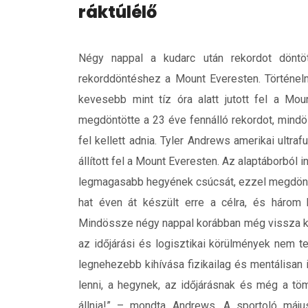
ráktúlélő
Négy nappal a kudarc után rekordot döntö
rekorddöntéshez a Mount Everesten. Történelmi 
kevesebb mint tíz óra alatt jutott fel a Mou
megdöntötte a 23 éve fennálló rekordot, mindö
fel kellett adnia. Tyler Andrews amerikai ult
állított fel a Mount Everesten. Az alaptáborból i
legmagasabb hegyének csúcsát, ezzel megdöntv
hat éven át készült erre a célra, és három 
Mindössze négy nappal korábban még vissza kell
az időjárási és logisztikai körülmények nem te
legnehezebb kihívása fizikailag és mentálisan
lenni, a hegynek, az időjárásnak és még a tö
állnia!” – mondta Andrews. A sportoló máju