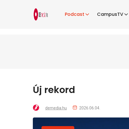
Podcast
CampusTV
Új rekord
demedia.hu
2026.06.04.