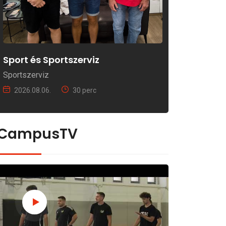
Sport és Sportszerviz
Sportszerviz
2026.08.06.
30 perc
CampusTV