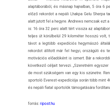
alaptáborából, és másnap hajnalban, 5 óra 6 pe
előző rekordot a nepáli Lhakpa Gelu Sherpa t
alatt jutott fel a hegyre. Andrews nemcsak ezt 
is: 16 óra 32 perc alatt tért vissza az alaptábo
teljes út körülbelül 29 kilométer hosszú volt
távot a legtöbb expedíciós hegymászó általáb
rekordot állított már fel hegyi, országúti és t
motivációs előadóként is ismert. Bár a rekordd
következő céljait tervezi. „Szeretném egyszer
de most szükségem van egy kis szünetre. Ren
sportoló Everest-expedíciója során több mint 40
és nepáli fiatal sportolók támogatására fordítan
forrás:
ripost.hu