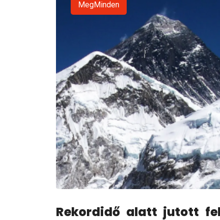
MegMinden
Rekordidő alatt jutott f