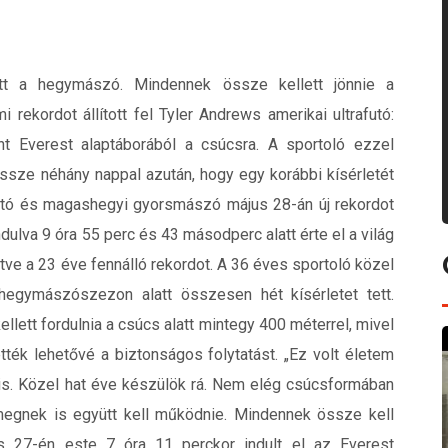
tt a hegymászó. Mindennek össze kellett jönnie a
rekordot állított fel Tyler Andrews amerikai ultrafutó:
nt Everest alaptáborából a csúcsra. A sportoló ezzel
ssze néhány nappal azután, hogy egy korábbi kísérletét
rafutó és magashegyi gyorsmászó május 28-án új rekordot
ndulva 9 óra 55 perc és 43 másodperc alatt érte el a világ
e a 23 éve fennálló rekordot. A 36 éves sportoló közel
hegymászószezon alatt összesen hét kísérletet tett.
ett fordulnia a csúcs alatt mintegy 400 méterrel, mivel
tték lehetővé a biztonságos folytatást. „Ez volt életem
 is. Közel hat éve készülök rá. Nem elég csúcsformában
megnek is együtt kell működnie. Mindennek össze kell
s 27-én este 7 óra 11 perckor indult el az Everest