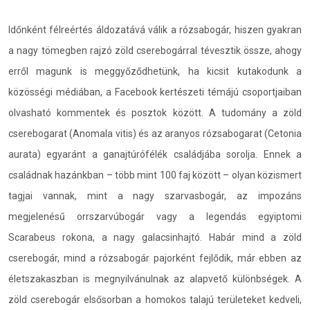
Időnként félreértés áldozatává válik a rózsabogár, hiszen gyakran
a nagy tömegben rajzó zöld cserebogárral tévesztik össze, ahogy
erről magunk is meggyőződhetünk, ha kicsit kutakodunk a
közösségi médiában, a Facebook kertészeti témájú csoportjaiban
olvasható kommentek és posztok között. A tudomány a zöld
cserebogarat (Anomala vitis) és az aranyos rózsabogarat (Cetonia
aurata) egyaránt a ganajtúrófélék családjába sorolja. Ennek a
családnak hazánkban – több mint 100 faj között – olyan közismert
tagjai vannak, mint a nagy szarvasbogár, az impozáns
megjelenésű orrszarvúbogár vagy a legendás egyiptomi
Scarabeus rokona, a nagy galacsinhajtó. Habár mind a zöld
cserebogár, mind a rózsabogár pajorként fejlődik, már ebben az
életszakaszban is megnyilvánulnak az alapvető különbségek. A
zöld cserebogár elsősorban a homokos talajú területeket kedveli,