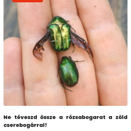
Ne téveszd össze a rózsabogarat a zöld
cserebogárral!