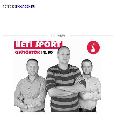
forrás:
greendex.hu
Hirdetés