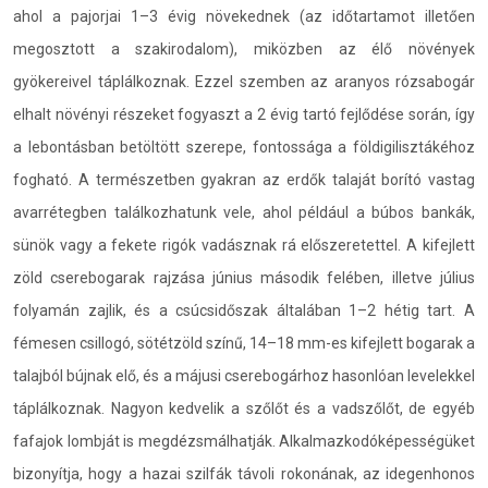
ahol a pajorjai 1–3 évig növekednek (az időtartamot illetően
megosztott a szakirodalom), miközben az élő növények
gyökereivel táplálkoznak. Ezzel szemben az aranyos rózsabogár
elhalt növényi részeket fogyaszt a 2 évig tartó fejlődése során, így
a lebontásban betöltött szerepe, fontossága a földigilisztákéhoz
fogható. A természetben gyakran az erdők talaját borító vastag
avarrétegben találkozhatunk vele, ahol például a búbos bankák,
sünök vagy a fekete rigók vadásznak rá előszeretettel. A kifejlett
zöld cserebogarak rajzása június második felében, illetve július
folyamán zajlik, és a csúcsidőszak általában 1–2 hétig tart. A
fémesen csillogó, sötétzöld színű, 14–18 mm-es kifejlett bogarak a
talajból bújnak elő, és a májusi cserebogárhoz hasonlóan levelekkel
táplálkoznak. Nagyon kedvelik a szőlőt és a vadszőlőt, de egyéb
fafajok lombját is megdézsmálhatják. Alkalmazkodóképességüket
bizonyítja, hogy a hazai szilfák távoli rokonának, az idegenhonos