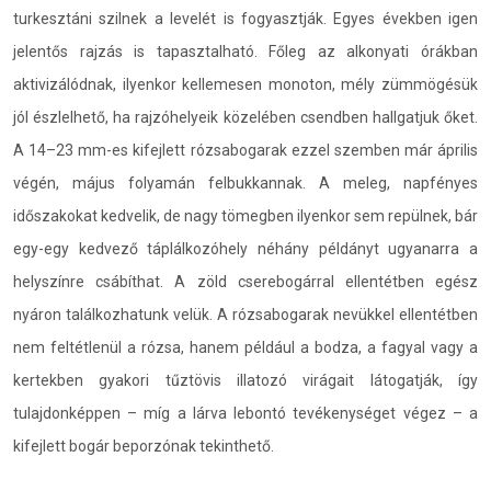
turkesztáni szilnek a levelét is fogyasztják. Egyes években igen
jelentős rajzás is tapasztalható. Főleg az alkonyati órákban
aktivizálódnak, ilyenkor kellemesen monoton, mély zümmögésük
jól észlelhető, ha rajzóhelyeik közelében csendben hallgatjuk őket.
A 14–23 mm-es kifejlett rózsabogarak ezzel szemben már április
végén, május folyamán felbukkannak. A meleg, napfényes
időszakokat kedvelik, de nagy tömegben ilyenkor sem repülnek, bár
egy-egy kedvező táplálkozóhely néhány példányt ugyanarra a
helyszínre csábíthat. A zöld cserebogárral ellentétben egész
nyáron találkozhatunk velük. A rózsabogarak nevükkel ellentétben
nem feltétlenül a rózsa, hanem például a bodza, a fagyal vagy a
kertekben gyakori tűztövis illatozó virágait látogatják, így
tulajdonképpen – míg a lárva lebontó tevékenységet végez – a
kifejlett bogár beporzónak tekinthető.