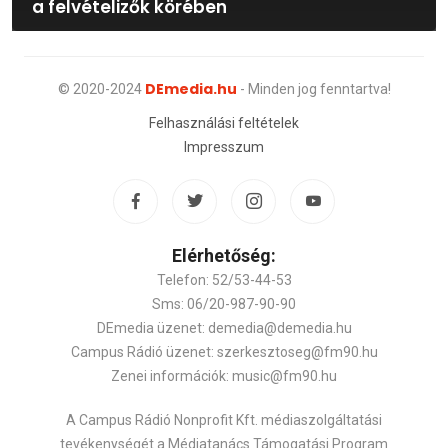
a felvételizők körében
DEmedia.hu
© 2020-2024
- Minden jog fenntartva!
Felhasználási feltételek
Impresszum
Elérhetőség:
Telefon: 52/53-44-53
Sms: 06/20-987-90-90
DEmedia üzenet: demedia@demedia.hu
Campus Rádió üzenet: szerkesztoseg@fm90.hu
Zenei információk: music@fm90.hu
A Campus Rádió Nonprofit Kft. médiaszolgáltatási
tevékenységét a Médiatanács Támogatási Program