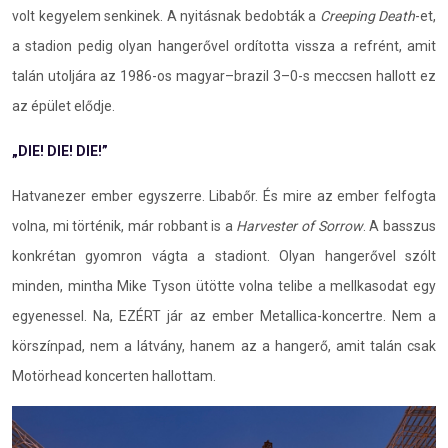
volt kegyelem senkinek. A nyitásnak bedobták a
Creeping Death
-et,
a stadion pedig olyan hangerővel ordította vissza a refrént, amit
talán utoljára az 1986-os magyar–brazil 3–0-s meccsen hallott ez
az épület elődje.
„DIE! DIE! DIE!”
Hatvanezer ember egyszerre. Libabőr. És mire az ember felfogta
volna, mi történik, már robbant is a
Harvester of Sorrow
. A basszus
konkrétan gyomron vágta a stadiont. Olyan hangerővel szólt
minden, mintha Mike Tyson ütötte volna telibe a mellkasodat egy
egyenessel. Na, EZÉRT jár az ember Metallica-koncertre. Nem a
körszínpad, nem a látvány, hanem az a hangerő, amit talán csak
Motörhead koncerten hallottam.