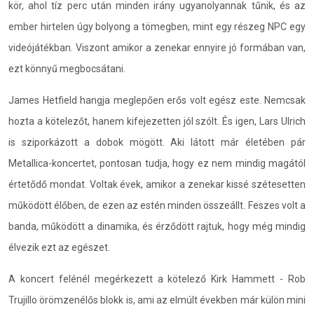
kör, ahol tíz perc után minden irány ugyanolyannak tűnik, és az
ember hirtelen úgy bolyong a tömegben, mint egy részeg NPC egy
videójátékban. Viszont amikor a zenekar ennyire jó formában van,
ezt könnyű megbocsátani.
James Hetfield hangja meglepően erős volt egész este. Nemcsak
hozta a kötelezőt, hanem kifejezetten jól szólt. És igen, Lars Ulrich
is sziporkázott a dobok mögött. Aki látott már életében pár
Metallica-koncertet, pontosan tudja, hogy ez nem mindig magától
értetődő mondat. Voltak évek, amikor a zenekar kissé szétesetten
működött élőben, de ezen az estén minden összeállt. Feszes volt a
banda, működött a dinamika, és érződött rajtuk, hogy még mindig
élvezik ezt az egészet.
A koncert felénél megérkezett a kötelező Kirk Hammett - Rob
Trujillo örömzenélős blokk is, ami az elmúlt években már külön mini