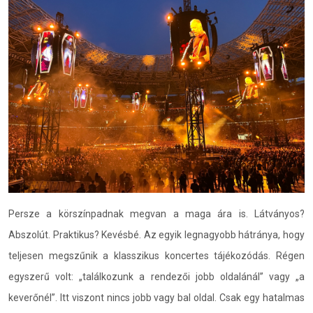
Persze a körszínpadnak megvan a maga ára is. Látványos?
Abszolút. Praktikus? Kevésbé. Az egyik legnagyobb hátránya, hogy
teljesen megszűnik a klasszikus koncertes tájékozódás. Régen
egyszerű volt: „találkozunk a rendezői jobb oldalánál” vagy „a
keverőnél”. Itt viszont nincs jobb vagy bal oldal. Csak egy hatalmas