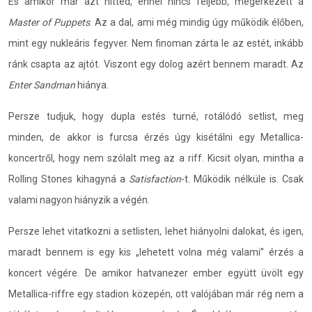
És amikor már azt hitted, ennél nincs feljebb, megérkezett a
Master of Puppets
. Az a dal, ami még mindig úgy működik élőben,
mint egy nukleáris fegyver. Nem finoman zárta le az estét, inkább
ránk csapta az ajtót. Viszont egy dolog azért bennem maradt. Az
Enter Sandman
hiánya.
Persze tudjuk, hogy dupla estés turné, rotálódó setlist, meg
minden, de akkor is furcsa érzés úgy kisétálni egy Metallica-
koncertről, hogy nem szólalt meg az a riff. Kicsit olyan, mintha a
Rolling Stones kihagyná a
Satisfaction
-t. Működik nélküle is. Csak
valami nagyon hiányzik a végén.
Persze lehet vitatkozni a setlisten, lehet hiányolni dalokat, és igen,
maradt bennem is egy kis „lehetett volna még valami” érzés a
koncert végére. De amikor hatvanezer ember együtt üvölt egy
Metallica-riffre egy stadion közepén, ott valójában már rég nem a