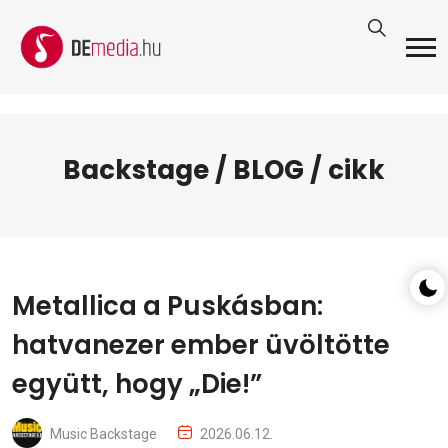
Backstage / BLOG / cikk
Metallica a Puskásban:
hatvanezer ember üvöltötte
együtt, hogy „Die!”
Music Backstage
2026.06.12.