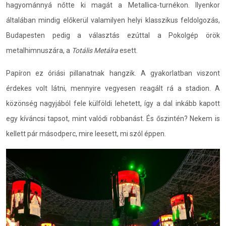
hagyománnyá nőtte ki magát a Metallica-turnékon. Ilyenkor
általában mindig előkerül valamilyen helyi klasszikus feldolgozás,
Budapesten pedig a választás ezúttal a Pokolgép örök
metalhimnuszára, a
Totális Metálra
esett.
Papíron ez óriási pillanatnak hangzik. A gyakorlatban viszont
érdekes volt látni, mennyire vegyesen reagált rá a stadion. A
közönség nagyjából fele külföldi lehetett, így a dal inkább kapott
egy kíváncsi tapsot, mint valódi robbanást. És őszintén? Nekem is
kellett pár másodperc, mire leesett, mi szól éppen.