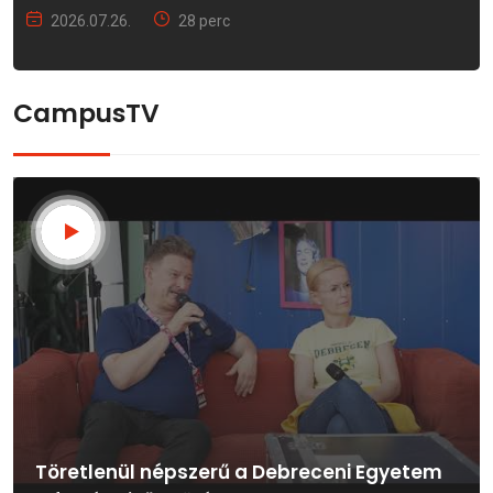
2026.07.26.
28 perc
CampusTV
Töretlenül népszerű a Debreceni Egyetem