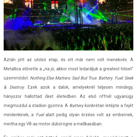
Aztán jött az utolsó etap, és ott már nem volt menekvés. A
Metallica elővette a „na jó, akkor most ledaráljuk a greatest hitset”
üzemmódot.
Nothing Else Matters
.
Sad But True
.
Battery
.
Fuel
.
Seek
& Destroy
. Ezek azok a dalok, amelyeknél teljesen mindegy,
hányszor hallottad őket életedben. Az első riffnél ugyanúgy
megmozdul a stadion gyomra. A
Battery
konkrétan letépte a fejét
mindenkinek, a
Fuel
alatt pedig olyan érzése volt az embernek,
mintha egy V8-as motor dübörögne a mellkasában.