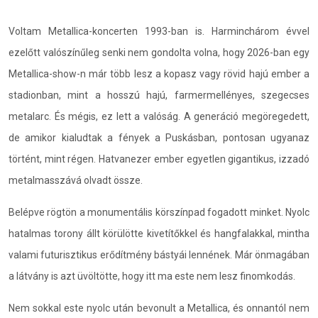
Voltam Metallica-koncerten 1993-ban is. Harminchárom évvel
ezelőtt valószínűleg senki nem gondolta volna, hogy 2026-ban egy
Metallica-show-n már több lesz a kopasz vagy rövid hajú ember a
stadionban, mint a hosszú hajú, farmermellényes, szegecses
metalarc. És mégis, ez lett a valóság. A generáció megöregedett,
de amikor kialudtak a fények a Puskásban, pontosan ugyanaz
történt, mint régen. Hatvanezer ember egyetlen gigantikus, izzadó
metalmasszává olvadt össze.
Belépve rögtön a monumentális körszínpad fogadott minket. Nyolc
hatalmas torony állt körülötte kivetítőkkel és hangfalakkal, mintha
valami futurisztikus erődítmény bástyái lennének. Már önmagában
a látvány is azt üvöltötte, hogy itt ma este nem lesz finomkodás.
Nem sokkal este nyolc után bevonult a Metallica, és onnantól nem