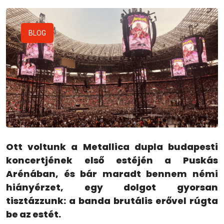
BLOG
Ott voltunk a Metallica dupla budapesti
koncertjének első estéjén a Puskás
Arénában, és bár maradt bennem némi
hiányérzet, egy dolgot gyorsan
tisztázzunk: a banda brutális erővel rúgta
be az estét.