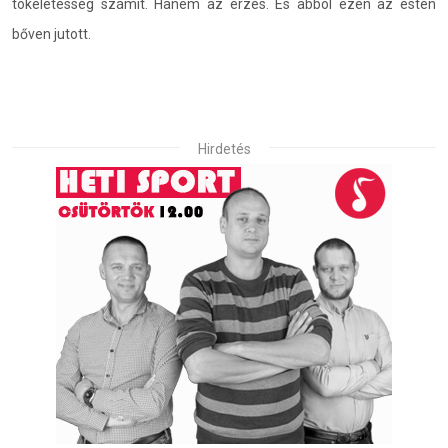
tökéletesség számít. Hanem az érzés. És abból ezen az estén
bőven jutott.
Hirdetés